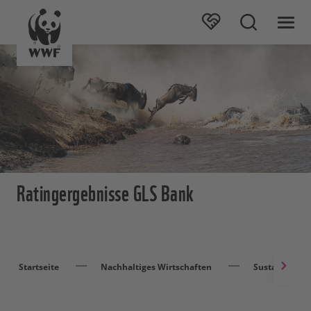
Ratingergebnisse GLS Bank
Startseite
Nachhaltiges Wirtschaften
Sustainable F