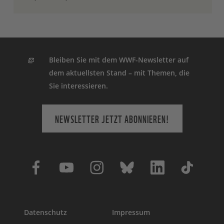
Nach dem Absenden der Daten senden
wir Ihnen eine E-Mail, in der Sie die
Anmeldung bestätigen müssen.
Bleiben Sie mit dem WWF-Newsletter auf
dem aktuellsten Stand – mit Themen, die
Ihre Einwilligung können Sie jederzeit
Sie interessieren.
ohne Angabe von Gründen widerrufen.
Einen formlosen Widerruf können Sie
entweder über den Abmeldelink in jedem
NEWSLETTER JETZT ABONNIEREN!
Newsletter oder durch eine E-Mail an
info(at)wwf.de
oder schriftlich an WWF
Deutschland Reinhardstr. 18, 10117 Berlin
richten. In diesem Falle wird der WWF die
Sie betreffenden personenbezogenen
Daten künftig nicht mehr für die Zwecke
des Versands des Newsletters
Datenschutz
Impressum
verarbeiten.