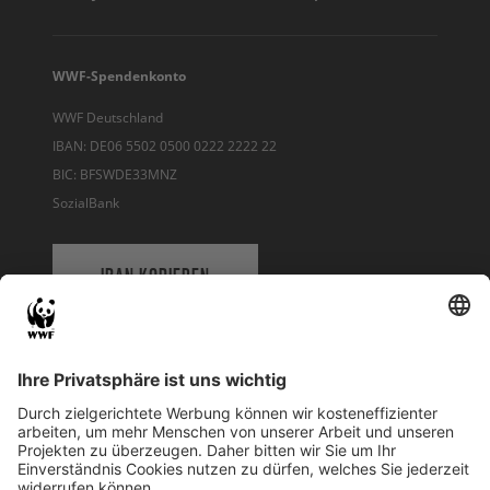
personenbezogene Nutzerprofile zu
erstellen. Auf diese Weise versuchen wir,
den Newsletter-Service für Sie stetig zu
WWF-Spendenkonto
verbessern und noch individueller über
WWF Deutschland
unsere Naturschutzprojekte, Erfolge und
IBAN: DE06 5502 0500 0222 2222 22
Aktionen zu informieren. Hierbei
BIC: BFSWDE33MNZ
verwenden wir verschiedene
SozialBank
Analysetools, Cookies und Pixel, um Ihre
personenbezogenen Daten zu erheben
und Ihre Interessen genauer verstehen zu
IBAN KOPIEREN
können. Soweit Sie sich damit
einverstanden erklären zugeschnittene
und personalisierte Inhalte per E-Mail zu
QR-CODE FÜR BANKING-APP
erhalten, wird der WWF Deutschland
folgende Kategorien personenbezogener
Daten über Sie verarbeiten: Stammdaten,
WWF Deutschland
Kontakt-/Adressdaten,
Reinhardtstr. 18