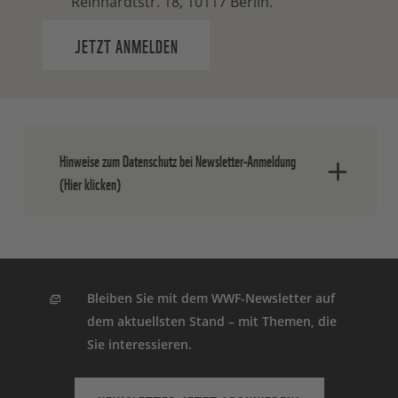
Reinhardtstr. 18, 10117 Berlin.
JETZT ANMELDEN
Hinweise zum Datenschutz bei Newsletter-Anmeldung
(Hier klicken)
Nach dem Absenden der Daten senden
wir Ihnen eine E-Mail, in der Sie die
Anmeldung bestätigen müssen.
Bleiben Sie mit dem WWF-Newsletter auf
dem aktuellsten Stand – mit Themen, die
Ihre Einwilligung können Sie jederzeit
Sie interessieren.
ohne Angabe von Gründen widerrufen.
Einen formlosen Widerruf können Sie
entweder über den Abmeldelink in jedem