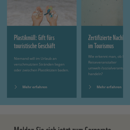
Plastikmüll: Gift fürs
Zertifizierte Nachhalt
touristische Geschäft
im Tourismus
Wie erkennt man, ob Hote
Niemand will im Urlaub an
Reiseveranstalter
verschmutzten Stränden liegen
umwelt-/sozialverantwortl
oder zwischen Plastiktüten baden.
handeln?
Mehr erfahren
Mehr erfahren
Melden Sie sich jetzt zum Corporate-