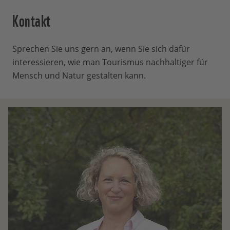
Daten künftig nicht mehr für die Zwecke
Kontakt
des Versands des Newsletters
verarbeiten.
Sprechen Sie uns gern an, wenn Sie sich dafür
Wir wollen Ihnen nur Interessantes und
interessieren, wie man Tourismus nachhaltiger für
Spannendes schicken und arbeiten
Mensch und Natur gestalten kann.
ständig an der Weiterentwicklung
unseres Newsletter-Angebots. Dafür
möchten wir nachvollziehen, worauf Sie
im Newsletter klicken und wie Sie sich auf
unserer Website bewegen. Die
gesammelten Daten dienen dazu,
personenbezogene Nutzerprofile zu
erstellen. Auf diese Weise versuchen wir,
den Newsletter-Service für Sie stetig zu
verbessern und noch individueller über
unsere Naturschutzprojekte, Erfolge und