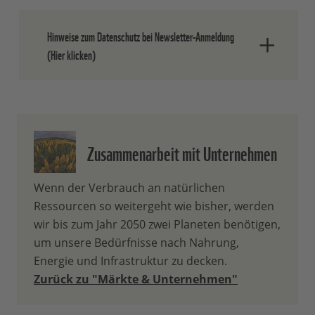
Hinweise zum Datenschutz bei Newsletter-Anmeldung
(Hier klicken)
Nach dem Absenden der Daten senden
wir Ihnen eine E-Mail, in der Sie die
Anmeldung bestätigen müssen.
Zusammenarbeit mit Unternehmen
Ihre Einwilligung können Sie jederzeit
ohne Angabe von Gründen widerrufen.
Wenn der Verbrauch an natürlichen
Einen formlosen Widerruf können Sie
Ressourcen so weitergeht wie bisher, werden
entweder über den Abmeldelink in jedem
wir bis zum Jahr 2050 zwei Planeten benötigen,
Newsletter oder durch eine E-Mail an
um unsere Bedürfnisse nach Nahrung,
info(at)wwf.de
oder schriftlich an WWF
Energie und Infrastruktur zu decken.
Deutschland Reinhardstr. 18, 10117 Berlin
Zurück zu "Märkte & Unternehmen"
richten. In diesem Falle wird der WWF die
Sie betreffenden personenbezogenen