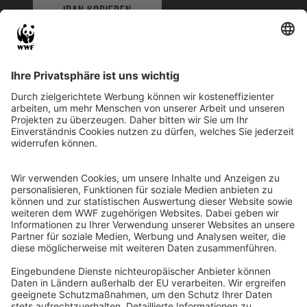
IBAN KOPIEREN
QR-CODE FÜR BANKING-APP
WWF Deutschland
Reinhardtstr. 18
10117 Berlin
Tel.: 030-311 777 700
Ihre Spende kann steuerlich geltend gemacht werden
Registriert als Stiftung WWF Deutschland, Senatsverwaltung für
Justiz Berlin, Az: 3416/976/2
Umsatzsteuer-Identifikationsnummer: DE 114236103
Freistellungsbescheid: Als gemeinnützige Körperschaft befreit
von der Körperschaftssteuer gem. §5 I 9 KStg. unter der
Steuernummer 27/641/09321