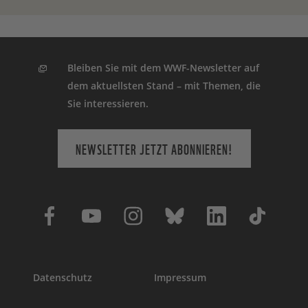
beschriebenen Prozess werden
technische Dienstleister und E-Mail
Versanddienstleister involviert, mit denen
ein datenschutzrechtlicher Vertrag zur
Bleiben Sie mit dem WWF-Newsletter auf
Auftragsverarbeitung besteht.
dem aktuellsten Stand – mit Themen, die
Weitere Einzelheiten zur Verarbeitung
Sie interessieren.
Ihrer personenbezogenen Daten finden
Sie auf unserer
Datenschutzerklärung
.
NEWSLETTER JETZT ABONNIEREN!
Datenschutz
Impressum