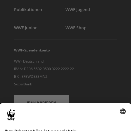
Publikationen
WWF Jugend
WWF Junior
WWF Shop
WWF-Spendenkonto
WWF Deutschland
IBAN: DE06 5502 0500 0222 2222 22
BIC: BFSWDE33MNZ
SozialBank
IBAN KOPIEREN
QR-CODE FÜR BANKING-APP