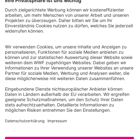
WWF Deutschland
Reinhardtstr. 18
10117 Berlin
Tel.: 030-311 777 700
Ihre Spende kann steuerlich geltend gemacht werden
Registriert als Stiftung WWF Deutschland, Senatsverwaltung für
Justiz Berlin, Az: 3416/976/2
Umsatzsteuer-Identifikationsnummer: DE 114236103
Freistellungsbescheid: Als gemeinnützige Körperschaft befreit
von der Körperschaftssteuer gem. §5 I 9 KStg. unter der
Steuernummer 27/641/09321
© WWF Deutschland 2026