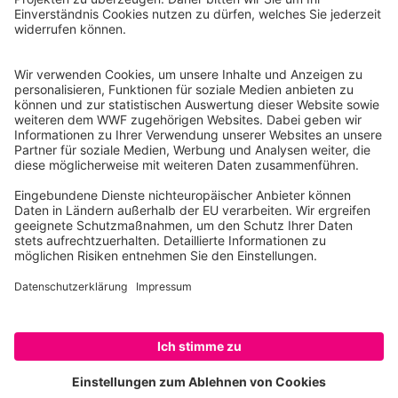
Weitere Einzelheiten zur Verarbeitung
Reinhardtstr. 18
Ihrer personenbezogenen Daten finden
10117 Berlin
Sie auf unserer
Datenschutzerklärung
.
Tel.: 030-311 777 700
Ihre Spende kann steuerlich geltend gemacht werden
Registriert als Stiftung WWF Deutschland, Senatsverwaltung für
Justiz Berlin, Az: 3416/976/2
Umsatzsteuer-Identifikationsnummer: DE 114236103
Freistellungsbescheid: Als gemeinnützige Körperschaft befreit
von der Körperschaftssteuer gem. §5 I 9 KStg. unter der
Steuernummer 27/641/09321
© WWF Deutschland 2026