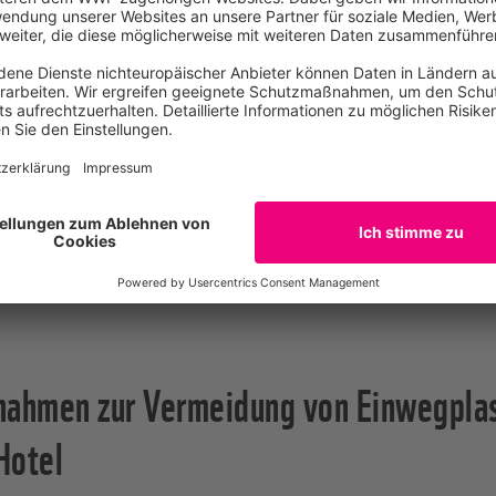
eb tun, damit der Plastikmüllberg nicht weiter wächst, ja, k
 dafür, damit kein Plastikmüll ins Meer gelangt?
äste?
te ich mein Handeln gegenüber den Gästen kommunizieren?
t von Wikinger Reisen, gemeinsam mit dem Institut für Abfa
ltur Wien, und dem Verein für Konsumenteninformation die
eben identifiziert, mit denen sich die Abfallmengen von Ku
nken lässt.
hmen zur Vermeidung von Einwegplas
Hotel