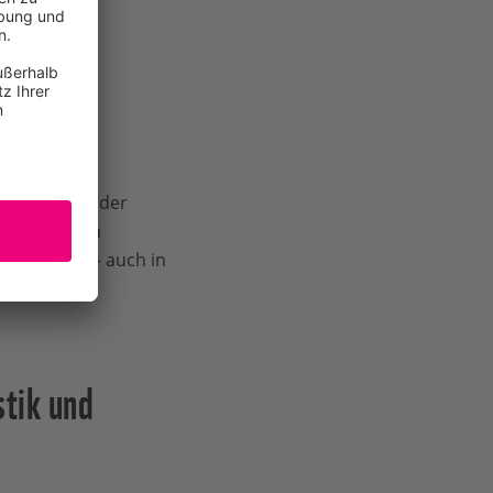
leiner wird?
llwirtschaft der
 wichtigsten
nststoffen – auch in
tik und