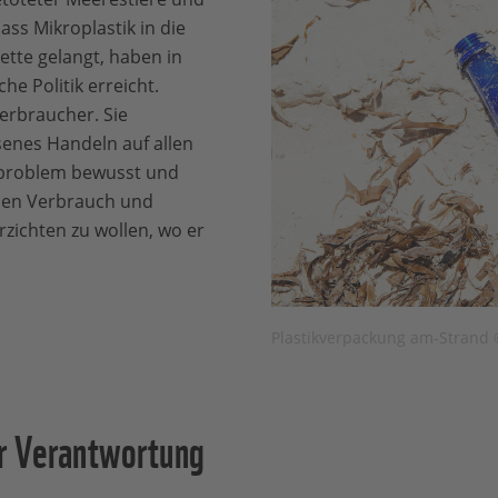
ass Mikroplastik in die
tte gelangt, haben in
he Politik erreicht.
Verbraucher. Sie
enes Handeln auf allen
h problem bewusst und
f den Verbrauch und
rzichten zu wollen, wo er
Plastikverpackung am-Strand 
er Verantwortung