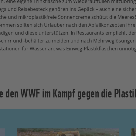
ch, eine eigene Trinkflasche zum Wiederauffüllen mitzubrin
gs und Reisebesteck gehören ins Gepäck – auch eine siche
liche und mikroplastikfreie Sonnencreme schützt die Meer
mmen sollten sich Urlauber nach den Abfallkonzepten ihre
igen und diese unterstützen. In Restaurants empfiehlt der
chirr und -behälter zu meiden und nach Mehrweglösungen z
tationen für Wasser an, was Einweg-Plastikflaschen unnöti
ie den WWF im Kampf gegen die Plasti