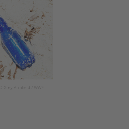
© Greg Armfield / WWF