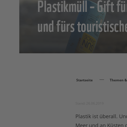
Plastikmüll – Gift fü
und fürs touristisc
Startseite
Themen & 
Stand: 26.06.2019
Plastik ist überall. 
Meer und an Küsten d