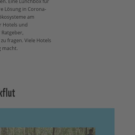
gen. Eine Lunchbox für
re Lösung in Corona-
esökosysteme am
r Hotels und
 Ratgeber,
u fragen. Viele Hotels
g macht.
kflut