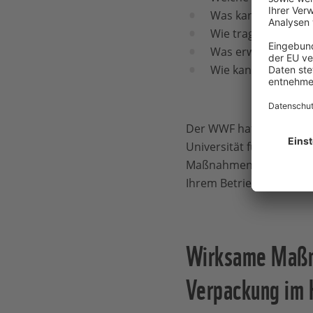
Was kann mein Betri
Wie trage ich Sorge
Was erwarten die G
Wie kann, wie soll
Der WWF hat, unterstütz
Universität für Bodenku
Maßnahmen in Hotelbetri
Ihrem Betrieb – rasch se
Wirksame Maßna
Verpackung im 