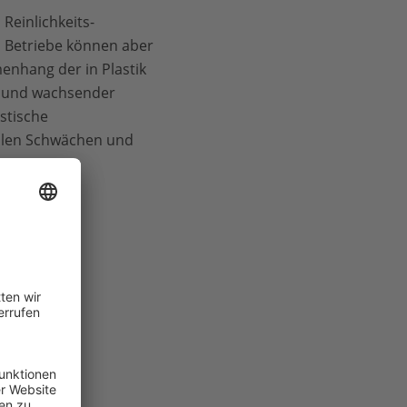
Reinlichkeits­
n Betriebe können aber
enhang der in Plastik
s und wachsender
stische
ellen Schwächen und
chtfertigen?