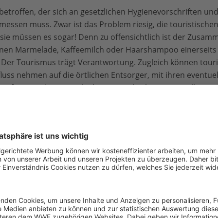
 betroffen, der sich an gesetzlichen Hygienevorschriften und 
essen muss. Zwar ist das Problem riesig, die touristische
sie müssen es sogar! Denn zu offensichtlich ist der Zusamm
onen Marmelade, Kaffeemilch oder Haarshampoo einerseit
. Der Tourismus trägt Verantwortung. Zugleich können touri
fluss nehmen auf die örtlichen Entsorger, mit ihren eventu
r Erfassung des von Urlaubern zurückgelassenen Mülls.
 die Gäste es erwarten
rieb – sich prüfen und Antworten finden:
ritte tun not?
und Einweg­utensilien lässt sich im Haus verzichten?
rodukte in oder aus Plastik lassen sich überhaupt noch re