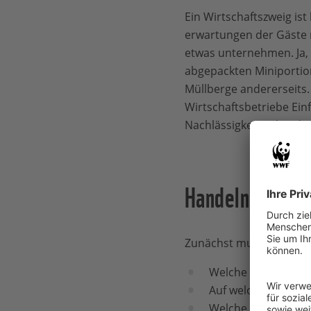
Ein Wirtschaftszweig ist
erwartungen der Gäste m
etwas unternehmen. Ja, 
abgepackten Miniporti
Müllberge anderer­seits
Wirtschaftsbetriebe Ein
Nachlässigkeiten bei de
Handeln so, wie
Zunächst muss jeder Bet
Welche eigenen Sch
Auf welche Plastik­ 
Welche Verbrauchsp