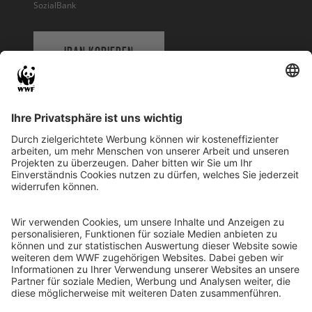
SozialBank
IBAN KOPIEREN
QR-CODE FÜR BANKING-APP
WWF Deutschland
Reinhardtstr. 18
10117 Berlin
Tel.: 030-311 777 700
Ihre Spende kann steuerlich geltend gemacht werden
Registriert als Stiftung WWF Deutschland, Senatsverwaltung für
Justiz Berlin, Az: 3416/976/2
Umsatzsteuer-Identifikationsnummer: DE 114236103