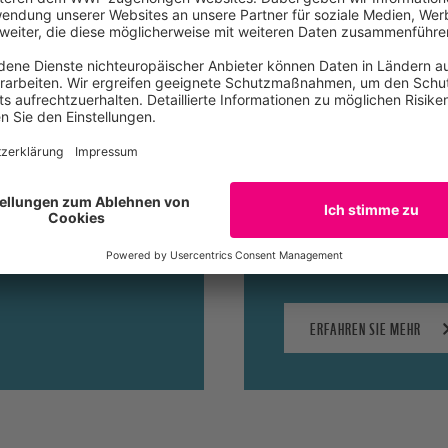
Eisbären
 Dunkelheit und eine
Mit dem Schrumpfen 
niale
Erderwärmung sind zwe
ERFAHREN SIE MEHR