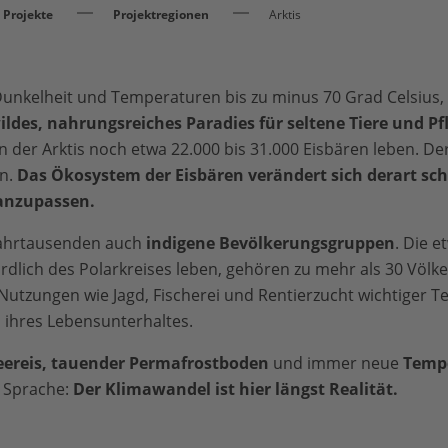
Projekte
Projektregionen
Arktis
unkelheit und Temperaturen bis zu minus 70 Grad Celsius, 
ildes, nahrungsreiches Paradies für seltene Tiere und P
n der Arktis noch etwa 22.000 bis 31.000 Eisbären leben. D
en.
Das Ökosystem der Eisbären verändert sich derart schn
 anzupassen.
t Jahrtausenden auch
indigene Bevölkerungsgruppen
. Die e
rdlich des Polarkreises leben, gehören zu mehr als 30 Völke
 Nutzungen wie Jagd, Fischerei und Rentierzucht wichtiger Te
d ihres Lebensunterhaltes.
ereis, tauender Permafrostboden
und immer neue
Temp
e Sprache:
Der Klimawandel ist hier längst Realität.