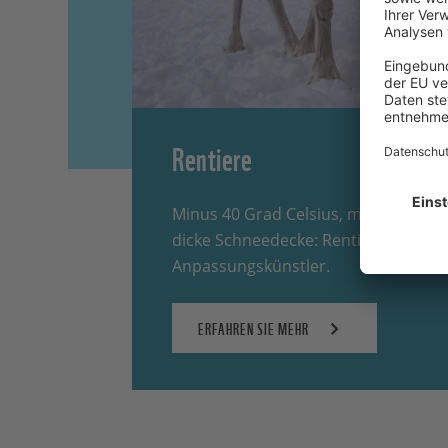
Rentiere
Minus 40 Grad Celsius, monatelange
dicke Schneedecke: Rentiere sind ge
Anpassungskünstler.
ERFAHREN SIE MEHR