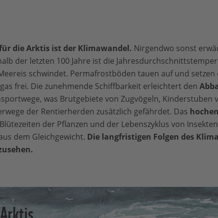
ür die Arktis ist der Klimawandel.
Nirgendwo sonst erwär
rhalb der letzten 100 Jahre ist die Jahresdurchschnittstempe
 Meereis schwindet. Permafrostböden tauen auf und setzen
as frei. Die zunehmende Schiffbarkeit erleichtert den
Abba
sportwege, was Brutgebiete von Zugvögeln, Kinderstuben 
rwege der Rentierherden zusätzlich gefährdet. Das
hochem
e Blütezeiten der Pflanzen und der Lebenszyklus von Insekte
 aus dem Gleichgewicht.
Die langfristigen Folgen des Klim
bzusehen.
Arktis