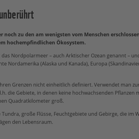
 unberührt
er noch zu den am wenigsten vom Menschen erschlossen
em hochempfindlichen Ökosystem.
t das Nordpolarmeer – auch Arktischer Ozean genannt – und
ente Nordamerika (Alaska und Kanada), Europa (Skandinavi
 ihren Grenzen nicht einheitlich definiert. Verwendet man zur
.h. die Gebiete, in denen keine hochwachsenden Pflanzen
ionen Quadratkilometer groß.
Tundra, große Flüsse, Feuchtgebiete und Gebirge, die im W
rägen den Lebensraum.