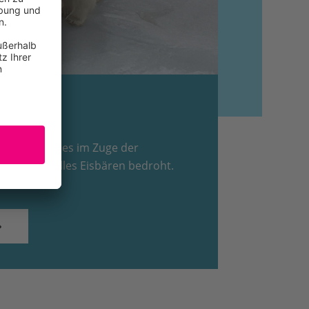
des Meereises im Zuge der
i Drittel alles Eisbären bedroht.