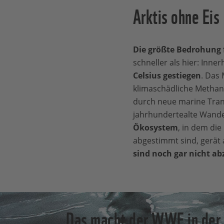
Arktis ohne Eis
Die größte Bedrohung f
schneller als hier: Inne
Celsius gestiegen
. Das
klimaschädliche Methang
durch neue marine Tran
jahrhundertealte Wande
Ökosystem
, in dem di
abgestimmt sind, gerät
sind noch gar nicht a
Das macht der WWF in der 