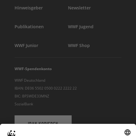
Hinweisgeber
Newsletter
Publikationen
WWF Jugend
WWF Junior
WWF Shop
WWF-Spendenkonto
WWF Deutschland
IBAN: DE06 5502 0500 0222 2222 22
BIC: BFSWDE33MNZ
SozialBank
IBAN KOPIEREN