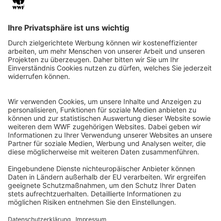
QR-CODE FÜR BANKING-APP
WWF Deutschland
Reinhardtstr. 18
10117 Berlin
Tel.: 030-311 777 700
Ihre Spende kann steuerlich geltend gemacht werden
Registriert als Stiftung WWF Deutschland, Senatsverwaltung für
Justiz Berlin, Az: 3416/976/2
Umsatzsteuer-Identifikationsnummer: DE 114236103
Freistellungsbescheid: Als gemeinnützige Körperschaft befreit
von der Körperschaftssteuer gem. §5 I 9 KStg. unter der
Steuernummer 27/641/09321
© WWF Deutschland 2026