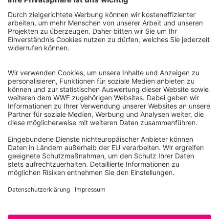
WWF Deutschland
Reinhardtstr. 18
10117 Berlin
Tel.: 030-311 777 700
Ihre Spende kann steuerlich geltend gemacht werden
Registriert als Stiftung WWF Deutschland, Senatsverwaltung für
Justiz Berlin, Az: 3416/976/2
Umsatzsteuer-Identifikationsnummer: DE 114236103
Freistellungsbescheid: Als gemeinnützige Körperschaft befreit
von der Körperschaftssteuer gem. §5 I 9 KStg. unter der
Steuernummer 27/641/09321
© WWF Deutschland 2026