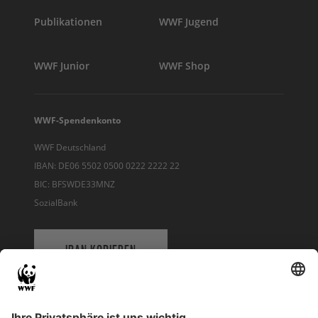
Publikationen
WWF Jugend
WWF Junior
WWF Shop
WWF-Spendenkonto
WWF Deutschland
IBAN: DE06 5502 0500 0222 2222 22
BIC: BFSWDE33MNZ
SozialBank
IBAN KOPIEREN
QR-CODE FÜR BANKING-APP