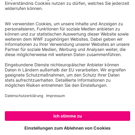
Reinhardtstr. 18
10117 Berlin
Tel.: 030-311 777 700
Ihre Spende kann steuerlich geltend gemacht werden
Registriert als Stiftung WWF Deutschland, Senatsverwaltung für
Justiz Berlin, Az: 3416/976/2
Umsatzsteuer-Identifikationsnummer: DE 114236103
Freistellungsbescheid: Als gemeinnützige Körperschaft befreit
von der Körperschaftssteuer gem. §5 I 9 KStg. unter der
Steuernummer 27/641/09321
© WWF Deutschland 2026