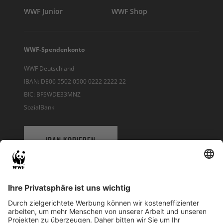
WWF Junior
WWF Shop
WWF-Spendenkonto
WWF Deutschland
IBAN: DE06 5502 0500 0222 2222 22
BIC: BFSWDE33MNZ
SozialBank
IBAN KOPIEREN
QR-CODE FÜR BANKING-APP
WWF Deutschland