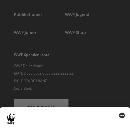
Publikationen
WWF Jugend
WWF Junior
WWF Shop
WWF-Spendenkonto
WWF Deutschland
IBAN: DE06 5502 0500 0222 2222 22
BIC: BFSWDE33MNZ
SozialBank
IBAN KOPIEREN