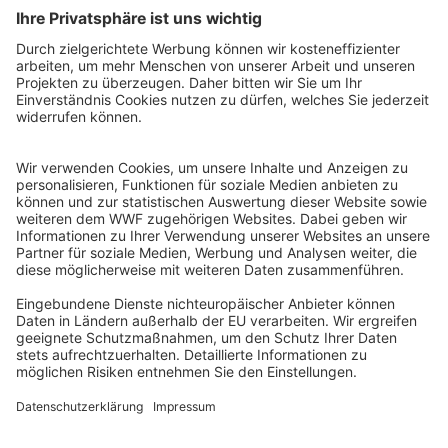
QR-CODE FÜR BANKING-APP
WWF Deutschland
Reinhardtstr. 18
10117 Berlin
Tel.: 030-311 777 700
Ihre Spende kann steuerlich geltend gemacht werden
Registriert als Stiftung WWF Deutschland, Senatsverwaltung für
Justiz Berlin, Az: 3416/976/2
Umsatzsteuer-Identifikationsnummer: DE 114236103
Freistellungsbescheid: Als gemeinnützige Körperschaft befreit
von der Körperschaftssteuer gem. §5 I 9 KStg. unter der
Steuernummer 27/641/09321
© WWF Deutschland 2026