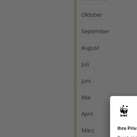
Oktober
September
August
Juli
Juni
Mai
April
März