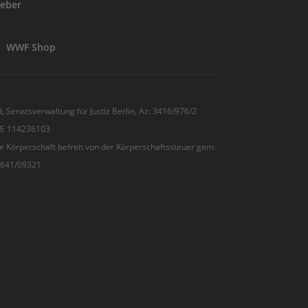
eber
WWF Shop
, Senatsverwaltung für Justiz Berlin, Az: 3416/976/2
 DE 114236103
e Körperschaft befreit von der Körperschaftssteuer gem.
7/641/09321