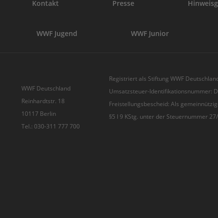
Kontakt
Presse
Hinweisg
WWF Jugend
WWF Junior
Registriert als Stiftung WWF Deutschland
WWF Deutschland
Umsatzsteuer-Identifikationsnummer:
Reinhardtstr. 18
Freistellungsbescheid: Als gemeinnützig
10117 Berlin
§5 I 9 KStg. unter der Steuernummer 2
Tel.: 030-311 777 700