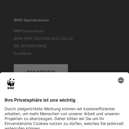
WWF-Spendenkonto
WWF Deutschland
IBAN: DE06 5502 0500 0222 2222 22
BIC: BFSWDE33MNZ
SozialBank
IBAN KOPIEREN
QR-CODE FÜR BANKING-APP
WWF Deutschland
Reinhardtstr. 18