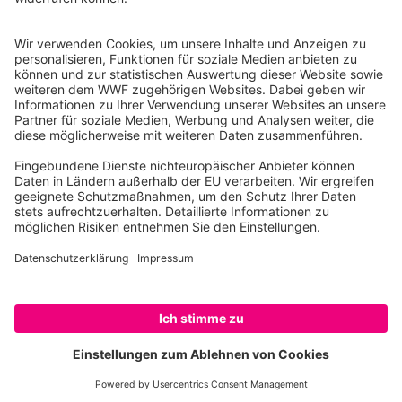
10117 Berlin
Tel.: 030-311 777 700
Ihre Spende kann steuerlich geltend gemacht werden
Registriert als Stiftung WWF Deutschland, Senatsverwaltung für
Justiz Berlin, Az: 3416/976/2
Umsatzsteuer-Identifikationsnummer: DE 114236103
Freistellungsbescheid: Als gemeinnützige Körperschaft befreit
von der Körperschaftssteuer gem. §5 I 9 KStg. unter der
Steuernummer 27/641/09321
© WWF Deutschland 2026
SPENDEN