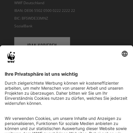
WWF Deutschland
IBAN: DE06 5502 0500 0222 2222 22
BIC: BFSWDE33MNZ
SozialBank
IBAN KOPIEREN
QR-CODE FÜR BANKING-APP
WWF Deutschland
Reinhardtstr. 18
10117 Berlin
Tel.: 030-311 777 700
Ihre Spende kann steuerlich geltend gemacht werden