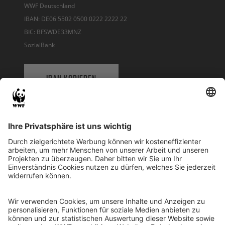
WWF Deutschland
IBAN: DE06 5502 0500 0222 2222 22
BIC: BFSWDE33MNZ
SozialBank
IBAN KOPIEREN
QR-CODE FÜR BANKING-APP
WWF Deutschland
Reinhardtstr. 18
10117 Berlin
Tel.: 030-311 777 700
Ihre Spende kann steuerlich geltend gemacht werden