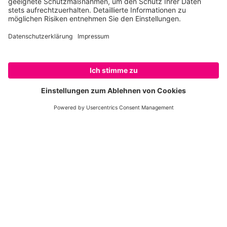
Kohlenstoffspeicher. Tropische Regenwälder sind
dabei von besonderer Bedeutung.
Zerstören wir die Wälder weiter, wird der
gespeicherte Kohlenstoff als Kohlendioxid (CO2)
freigesetzt und der Klimawandel beschleunigt. Die
rund fünf Milliarden Tonnen Kohlendioxid, die durch
Entwaldung jedes Jahr in die Atmosphäre gelangen,
entsprechen in etwa den gesamten
Kohlenstoffemissionen der EU.
Wälder sind also für
den Kampf gegen den Klimawandel extrem wichtig
.