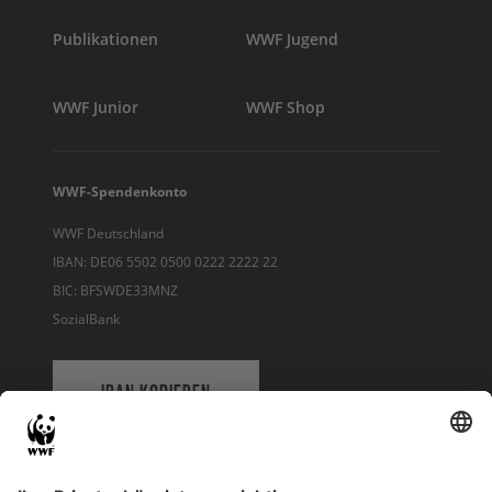
Publikationen
WWF Jugend
WWF Junior
WWF Shop
WWF-Spendenkonto
WWF Deutschland
IBAN: DE06 5502 0500 0222 2222 22
BIC: BFSWDE33MNZ
SozialBank
IBAN KOPIEREN
QR-CODE FÜR BANKING-APP