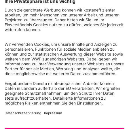
WWF Deutschland
Reinhardtstr. 18
10117 Berlin
Tel.: 030-311 777 700
Ihre Spende kann steuerlich geltend gemacht werden
Registriert als Stiftung WWF Deutschland, Senatsverwaltung für
Justiz Berlin, Az: 3416/976/2
Umsatzsteuer-Identifikationsnummer: DE 114236103
Freistellungsbescheid: Als gemeinnützige Körperschaft befreit
von der Körperschaftssteuer gem. §5 I 9 KStg. unter der
Steuernummer 27/641/09321
© WWF Deutschland 2026