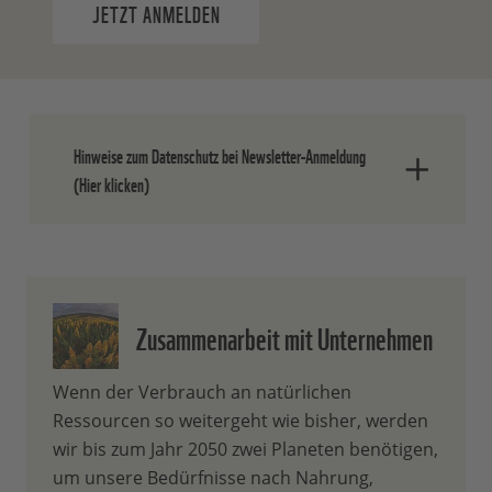
JETZT ANMELDEN
Hinweise zum Datenschutz bei Newsletter-Anmeldung
(Hier klicken)
Nach dem Absenden der Daten senden
wir Ihnen eine E-Mail, in der Sie die
Anmeldung bestätigen müssen.
Zusammenarbeit mit Unternehmen
Ihre Einwilligung können Sie jederzeit
ohne Angabe von Gründen widerrufen.
Wenn der Verbrauch an natürlichen
Einen formlosen Widerruf können Sie
Ressourcen so weitergeht wie bisher, werden
entweder über den Abmeldelink in jedem
wir bis zum Jahr 2050 zwei Planeten benötigen,
Newsletter oder durch eine E-Mail an
um unsere Bedürfnisse nach Nahrung,