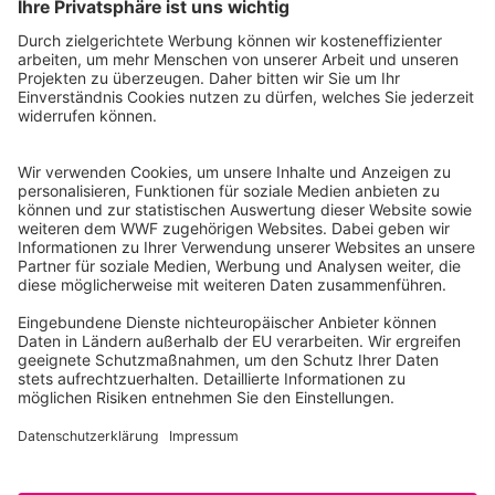
WWF Deutschland
Reinhardtstr. 18
10117 Berlin
Tel.: 030-311 777 700
Ihre Spende kann steuerlich geltend gemacht werden
Registriert als Stiftung WWF Deutschland, Senatsverwaltung für
Justiz Berlin, Az: 3416/976/2
Umsatzsteuer-Identifikationsnummer: DE 114236103
Freistellungsbescheid: Als gemeinnützige Körperschaft befreit
von der Körperschaftssteuer gem. §5 I 9 KStg. unter der
Steuernummer 27/641/09321
© WWF Deutschland 2026