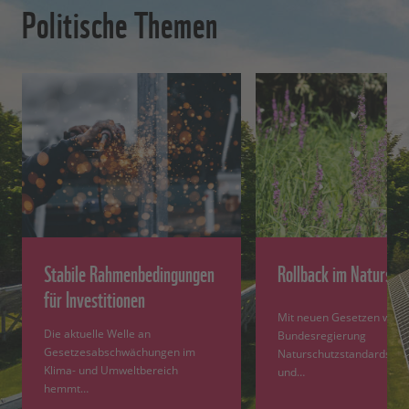
Politische Themen
Stabile Rahmenbedingungen
Rollback im Natursch
für Investitionen
Mit neuen Gesetzen will d
Die aktuelle Welle an
Bundesregierung
Gesetzesabschwächungen im
Naturschutzstandards loc
Klima- und Umweltbereich
und…
hemmt…