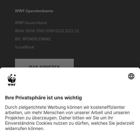
WWF-Spendenkonto
WWF Deutschland
IBAN: DE06 5502 0500 0222 2222 22
BIC: BFSWDE33MNZ
SozialBank
IBAN KOPIEREN
QR-CODE FÜR BANKING-APP
WWF Deutschland
Reinhardtstr. 18
10117 Berlin
Tel.: 030-311 777 700