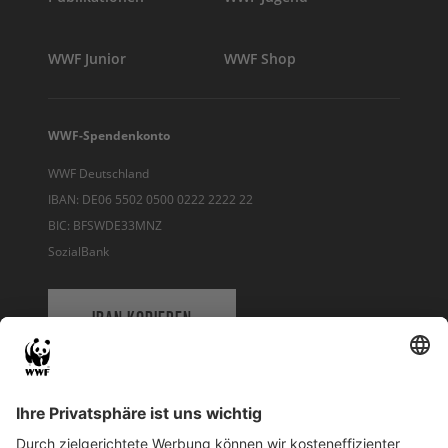
WWF Junior
WWF Shop
WWF-Spendenkonto
WWF Deutschland
IBAN: DE06 5502 0500 0222 2222 22
BIC: BFSWDE33MNZ
SozialBank
IBAN KOPIEREN
QR-CODE FÜR BANKING-APP