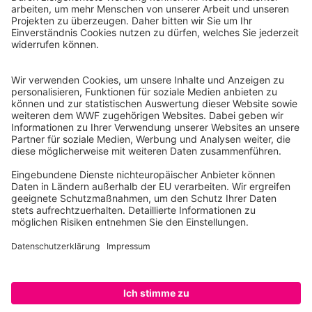
WWF Deutschland
Reinhardtstr. 18
10117 Berlin
Tel.: 030-311 777 700
Ihre Spende kann steuerlich geltend gemacht werden
Registriert als Stiftung WWF Deutschland, Senatsverwaltung für
Justiz Berlin, Az: 3416/976/2
Umsatzsteuer-Identifikationsnummer: DE 114236103
Freistellungsbescheid: Als gemeinnützige Körperschaft befreit
von der Körperschaftssteuer gem. §5 I 9 KStg. unter der
Steuernummer 27/641/09321
© WWF Deutschland 2026