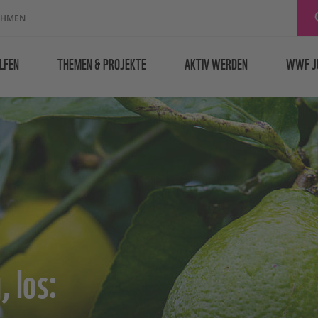
EHMEN
LFEN
THEMEN & PROJEKTE
AKTIV WERDEN
WWF J
, los: