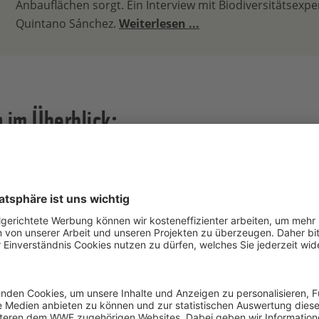
Anbauflächen sorgt. Ein Interview mit Biodiversitätsexpe
Quintano Sánchez.
Weiterlesen ...
im Überblick:
er Umgang mit Wasser:
In den Projektregionen sind die A
utlich zu sehen und zu spüren. Seit einigen Jahren ist der
nachhaltige Wassernutzung auf den Farmen (Fincas) und im l
itsschwerpunkt des Zitrus-Projekts. Die lokalen Behörden leg
nutzen können. Da in den wasserknappen Regionen auch vie
nächst die Legalität der Wasserquellen bestätigt. Alle Finc
est und stellen so sicher, dass sie nicht mehr nutzen als e
chenbewässerung und Bodenfeuchtigkeitssonden, wird effiz
gkeit, sodass nur dann bewässert wird, wenn die Bäume di