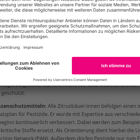
arte Wasser den Ökosystemen zur Verfügung zu stellen, statt
ßern. Deshalb engagieren wir uns auch über die Grenzen d
ltigere Wassernutzung im Anbaugebiet.
lt:
Flora und Fauna auf den Fincas werden in einer Bestand
n darauf ab, die
Biodiversität
mindestens zu erhalten und 
elsweise die natürliche Vegetation zwischen den Zitrusbäum
 wurde. Begrünte Rand- und Blühstreifen werden neu angel
wählten Pflanzenarten angereichert. So fühlen sich Nützl
ch ungehindert bewegen. Zudem werden Hecken gepflanzt, 
ifvögel aufgestellt. Manche Arten, wie etwa bodenbrütende
 geschützt.
nzenschutzmitteln:
Alle Zitrusbäuer:innen befolgen einen
satzplan für Pestizide. Er wurde mit Expertise aus verschie
tbeginn kontinuierlich verbessert. Dabei werden zum Beispie
kritische Stoffe ersetzt. Als Orientierung dient hierbei die L
e Action Network (PAN). Außerdem dürfen Pestizide nur zum