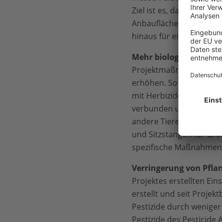
Ziel ist es, das eingesp
Anbauflächen zu vergrö
hinaus für eine nachha
Mehr biologische Vielfa
Projektmaßnahmen ziele
erhöhen. So wird beispi
mit Herbiziden entfernt
verbunden und mit ausge
andere Tiere können si
und Sitzstangen für Gre
spezifische Maßnahmen
Verringerung von Pfla
Projektes erstellten Ein
erstellt und seit Projek
Pestizide durch weniger 
Pestizide des Pesticid