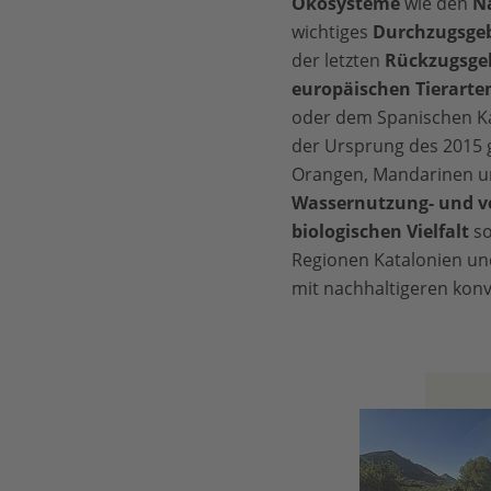
Ökosysteme
wie den
N
wichtiges
Durchzugsgeb
der letzten
Rückzugsgeb
europäischen Tierarte
oder dem Spanischen Kai
der Ursprung des 2015 g
Orangen, Mandarinen un
Wassernutzung- und v
biologischen Vielfalt
so
Regionen Katalonien und 
mit nachhaltigeren konv