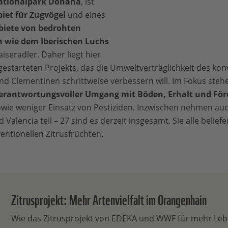
ationalpark Doñana
, ist
iet für Zugvögel
und eines
iete von bedrohten
n wie dem Iberischen Luchs
seradler. Daher liegt hier
estarteten Projekts, das die Umweltverträglichkeit des ko
d Clementinen schrittweise verbessern will. Im Fokus ste
erantwortungsvoller Umgang mit Böden, Erhalt und För
wie weniger Einsatz von Pestiziden. Inzwischen nehmen au
Valencia teil – 27 sind es derzeit insgesamt. Sie alle beli
entionellen Zitrusfrüchten.
Zitrusprojekt: Mehr Artenvielfalt im Orangenhain
Wie das Zitrusprojekt von EDEKA und WWF für mehr Leb