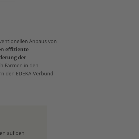
nventionellen Anbaus von
hen
effiziente
derung der
ch Farmen in den
efern den EDEKA-Verbund
en auf den