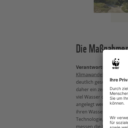
Die Maßnahmen 
Verantwortungsvoller
Klimawandels
bereits de
deutlich gesunken. Die 
daher ein zentraler Arbe
viel Wasser die Farmen 
angelegt werden, wird zu
ihren Wasserverbrauch f
Technologie, wie Tröpf
messen die Bodenfeuchti