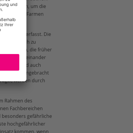
 es zu nutzen, um die
er einzelnen Farmen
saufnahme erfasst. Die
wenn möglich zu
en belassen, die früher
egt oder miteinander
inge wohl und auch
Nistkästen angebracht
 Vögel, werden durch
 im Rahmen des
denen Fachbereichen
l besonders gefährliche
iste hochgefährlicher
 Einsatz kommen, wenn