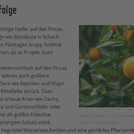
folge
chtige Helfer auf den Fincas.
ge wie Blattläuse in Schach.
n Plantagen knapp fünfmal
en als zu Projekt-Start
sektenreichtum auf den Fincas
 kehren auch größere
iere wie Reptilien und Vögel
Rötelfalke zurück. Dazu
d scheue Arten wie Dachs,
te und Gartenschläfer oder
se als größte Eidechse
Reife Orangen, die an ein
strengem Schutz steht.
iStock / GettyImages
 begrünte Wasserstaubecken und eine gestärkte Pflanzend