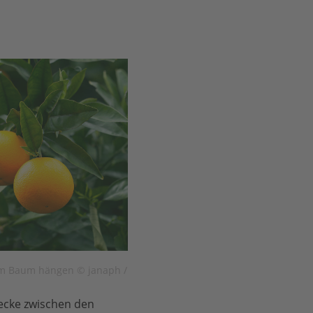
em Baum hängen © janaph /
ecke zwischen den