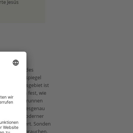
rte Jesús
uswirkungen des
 Grundwasserspiegel
okalen Flussgebiet ist
en jährlich fest, wie
le illegale Brunnen
as halten tagesgenau
rlaubt. Mit moderner
ient bewässert. Sonden
es wirklich brauchen.