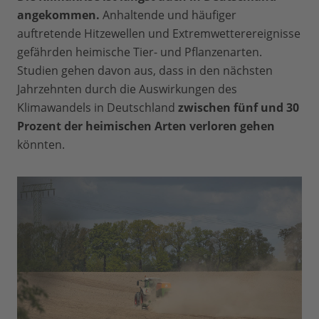
Ozeane versauern und Korallen
auf sie hat die Klimakrise enorme
angekommen.
Anhaltende und häufiger
absterben. Bei einer Erwärmung von
Auswirkungen: Anhaltende
auftretende Hitzewellen und Extremwetterereignisse
mehr als 1,5 Grad werden 70 bis 90
Trockenperioden schwächen die Wälder
gefährden heimische Tier- und Pflanzenarten.
Prozent der Korallen absterben, bei einer
und machen sie anfälliger für Schädlinge.
Studien gehen davon aus, dass in den nächsten
Erwärmung von zwei Grad werden
Absterbende Bäume wiederum geben das
Jahrzehnten durch die Auswirkungen des
praktisch alle Korallenriffe verloren sein.
Kohlendioxid, das sie gespeichert haben,
Klimawandels in Deutschland
zwischen fünf und 30
Eine Tragödie für die Tierwelt und für
ab – der Treibhauseffekt verstärkt sich
Prozent der heimischen Arten verloren gehen
etwa eine halbe Milliarde Menschen sind
weiter, was einen unkontrollierten
könnten.
auf Fische aus Korallenriffen als
Anstieg der globalen Erwärmung und
Hauptproteinquelle angewiesen sind –
damit drastische Klimaveränderungen
dramatische Folgen des Klimawandels.
zur Folge hat.