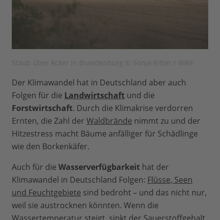
Staub über Acker in Brandenburg © Sonja Ritter / WWF
Der Klimawandel hat in Deutschland aber auch
Folgen für die
Landwirtschaft
und die
Forstwirtschaft
. Durch die Klimakrise verdorren
Ernten, die Zahl der
Waldbrände
nimmt zu und der
Hitzestress macht Bäume anfälliger für Schädlinge
wie den Borkenkäfer.
Auch für die
Wasserverfügbarkeit
hat der
Klimawandel in Deutschland Folgen:
Flüsse, Seen
und Feuchtgebiete
sind bedroht – und das nicht nur,
weil sie austrocknen könnten. Wenn die
Wassertemperatur steigt, sinkt der Sauerstoffgehalt