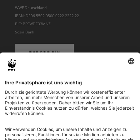
WWF Deutschland
IBAN: DE06 5502 0500 0222 2222 22
BIC: BFSWDE33MNZ
SozialBank
IBAN KOPIEREN
QR-CODE FÜR BANKING-APP
WWF Deutschland
Reinhardtstr. 18
10117 Berlin
Tel.: 030-311 777 700
Ihre Spende kann steuerlich geltend gemacht werden