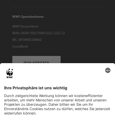
WWF-Spendenkonto
WWF Deutschland
IBAN: DE06 5502 0500 0222 2222 22
BIC: BFSWDE33MNZ
SozialBank
IBAN KOPIEREN
QR-CODE FÜR BANKING-APP
WWF Deutschland
Reinhardtstr. 18