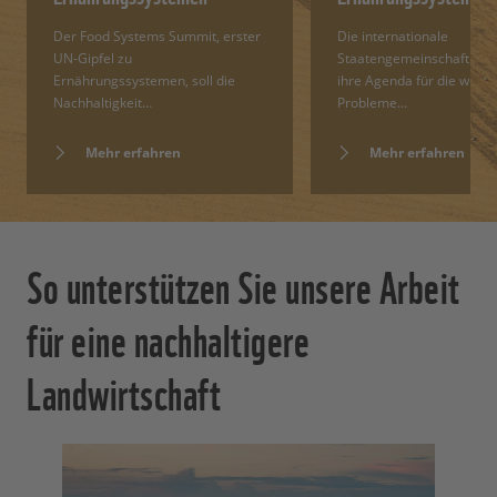
Der Food Systems Summit, erster
Die internationale
UN-Gipfel zu
Staatengemeinschaft hat
Ernährungssystemen, soll die
ihre Agenda für die wicht
Nachhaltigkeit…
Probleme…
Mehr erfahren
Mehr erfahren
So unterstützen Sie unsere Arbeit
für eine nachhaltigere
Landwirtschaft