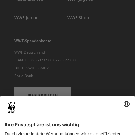
WWF Junior
WWF Shop
WWF-Spendenkonto
WWF Deutschland
IBAN: DE06 5502 0500 0222 2222 22
BIC: BFSWDE33MNZ
SozialBank
IBAN KOPIEREN
QR-CODE FÜR BANKING-APP