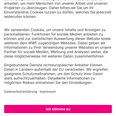
WWF Deutschland
Reinhardtstr. 18
10117 Berlin
Tel.: 030-311 777 700
Ihre Spende kann steuerlich geltend gemacht werden
Registriert als Stiftung WWF Deutschland, Senatsverwaltung für
Justiz Berlin, Az: 3416/976/2
Umsatzsteuer-Identifikationsnummer: DE 114236103
Freistellungsbescheid: Als gemeinnützige Körperschaft befreit
von der Körperschaftssteuer gem. §5 I 9 KStg. unter der
Steuernummer 27/641/09321
© WWF Deutschland 2026