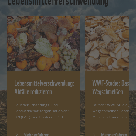
Lebensmittelverschwendung:
WWF-Studie: Das gr
Abfälle reduzieren
Wegschmeißen
Laut der Ernährungs- und
Laut der WWF-Studie „Da
Landwirtschaftsorganisation der
Wegschmeißen“ landen ü
UN (FAO) werden derzeit 1,3…
Millionen Tonnen an…
Mehr erfahren
Mehr erfahren