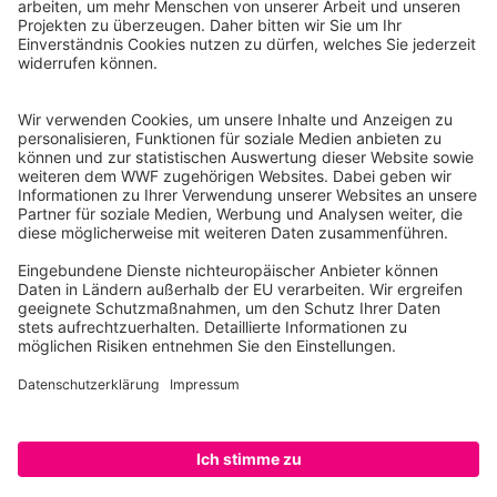
WWF Deutschland
Reinhardtstr. 18
10117 Berlin
Tel.: 030-311 777 700
Ihre Spende kann steuerlich geltend gemacht werden
Registriert als Stiftung WWF Deutschland, Senatsverwaltung für
Justiz Berlin, Az: 3416/976/2
Umsatzsteuer-Identifikationsnummer: DE 114236103
Freistellungsbescheid: Als gemeinnützige Körperschaft befreit
von der Körperschaftssteuer gem. §5 I 9 KStg. unter der
Steuernummer 27/641/09321
© WWF Deutschland 2026