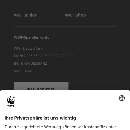
WWF Junior
WWF Shop
WWF-Spendenkonto
WWF Deutschland
IBAN: DE06 5502 0500 0222 2222 22
BIC: BFSWDE33MNZ
SozialBank
IBAN KOPIEREN
QR-CODE FÜR BANKING-APP