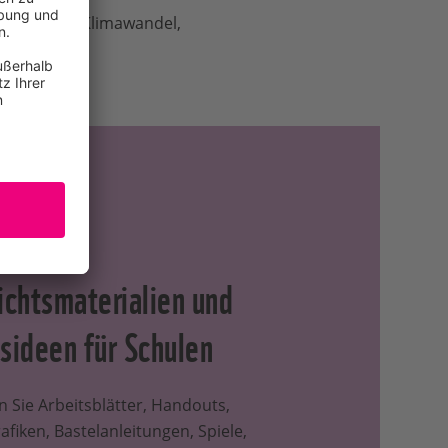
tenschutz, Klimawandel,
ichtsmaterialien und
sideen für Schulen
n Sie Arbeitsblätter, Handouts,
afiken, Bastelanleitungen, Spiele,