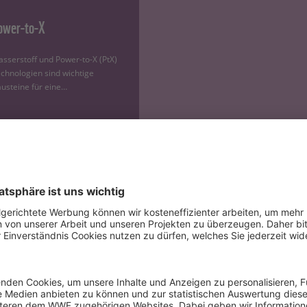
ower-to-X
sserstoff und Power-to-X (PtX)
chnologien sind wichtige
usteine für eine…
Mehr erfahren
rialien und Aktionsideen für Schulen