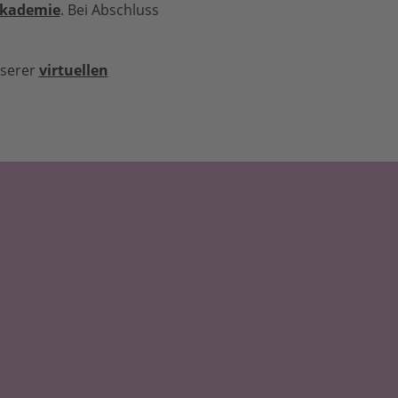
kademie
. Bei Abschluss
nserer
virtuellen