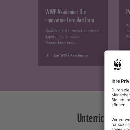
WWF Akademie: Die
P
innovative Lernplattform
Wa
Qualifiziere dich weiter und werde
Te
Expert:in für Umwelt-,
Ba
Naturschutz- und…
Zur WWF Akademie
Unterrichtsmate