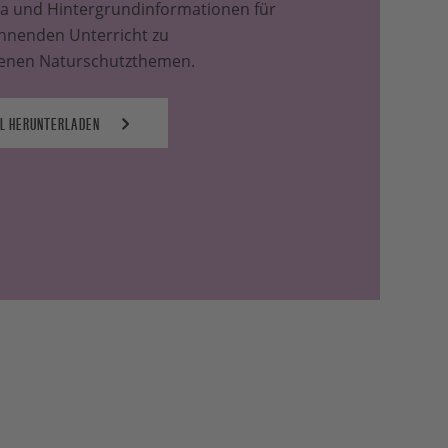
a und Hintergrundinformationen für
nnenden Unterricht zu
denen Naturschutzthemen.
L HERUNTERLADEN