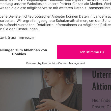
ichtsmaterialien
zu den Themen Meere, Flüsse, Wälder, Ar
cher Fußabdruck.
Unterr
Aktion
Hier finde
Poster, Gr