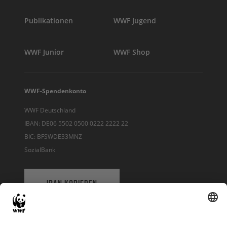
Publikationen
WWF Jugend
WWF Junior
WWF Shop
WWF-Spendenkonto
WWF Deutschland
IBAN: DE06 5502 0500 0222 2222 22
BIC: BFSWDE33MNZ
SozialBank
IBAN KOPIEREN
QR-CODE FÜR BANKING-APP