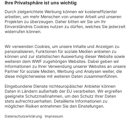
WWF Deutschland
Reinhardtstr. 18
10117 Berlin
Tel.: 030-311 777 700
Ihre Spende kann steuerlich geltend gemacht werden
Registriert als Stiftung WWF Deutschland, Senatsverwaltung für
Justiz Berlin, Az: 3416/976/2
Umsatzsteuer-Identifikationsnummer: DE 114236103
Freistellungsbescheid: Als gemeinnützige Körperschaft befreit
von der Körperschaftssteuer gem. §5 I 9 KStg. unter der
Steuernummer 27/641/09321
© WWF Deutschland 2026