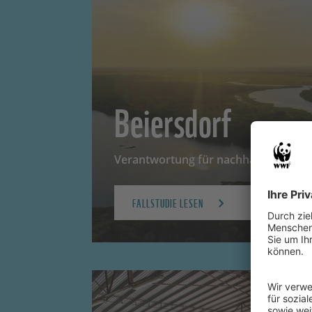
Beiersdorf
Verantwortung für nachhaltigere Hau
FALLSTUDIE LESEN