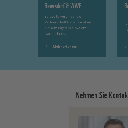
Beiersdorf & WWF
B
Seit 2016 verbindet die
Tr
Partnerschaft transformative
sc
Zielsetzungen mit lokalem
El
Naturschutz…
Mehr erfahren
Nehmen Sie Kontak