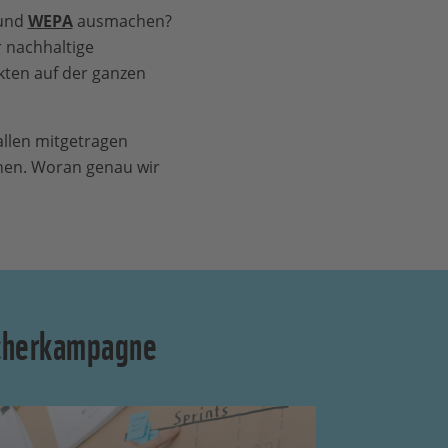
und
WEPA
ausmachen?
r nachhaltige
ten auf der ganzen
llen mitgetragen
nen. Woran genau wir
ucherkampagne​