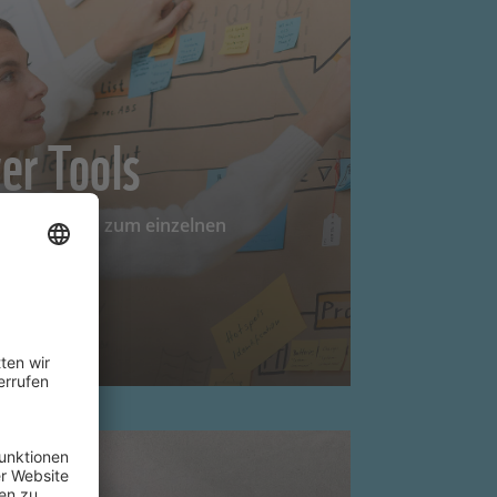
er Tools
lobal und bis zum einzelnen