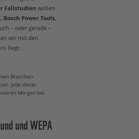
er Fallstudien
wollen
, Bosch Power Tools,
auch – oder gerade –
ran wir mit den
s liegt.
enen Branchen
en. Jede dieser
esseren Morgen bei.
rbund und WEPA