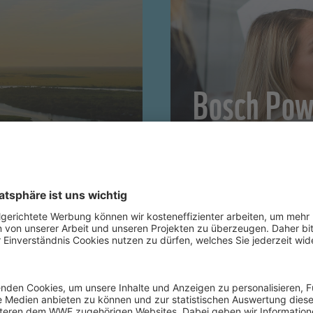
Bosch Pow
Für Nachhaltigkeit – g
tpflege
Schreibtisch
FALLSTUDIE LESEN