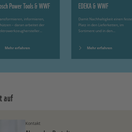
osch Power Tools & WWF
EDEKA & WWF
ansformieren, informieren,
Damit Nachhaltigkeit einen fest
hützen – daran arbeitet der
Platz in den Lieferketten, im
ektrowerkzeughersteller…
Sortiment und in den…
Mehr erfahren
Mehr erfahren
t auf
Kontakt