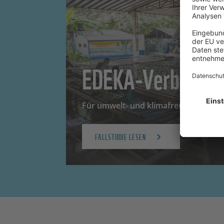
EDEKA-Verbund
Für umwelt- und klimafreundlicheres
FALLSTUDIE LESEN