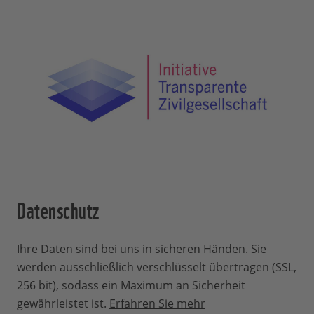
natürlich auf eine langfristige
Unterstützung, da alle unsere Projekte
viele Jahre von uns betreut werden und
wir die Aktivitäten vor Ort stabil und im
Voraus planen möchten. Die größte
Freude haben Sie, wenn Sie uns als Pate
längerfristig begleiten. So bekommen Sie
direkt mit, was Sie mit Ihrer Spende
bewirken.
Was ist, wenn eine Patenschaft
endet?
Datenschutz
Sollte eine Patenschaft und unsere damit
Ihre Daten sind bei uns in sicheren Händen. Sie
verbundene Arbeit vor Ort erfolgreich
werden ausschließlich verschlüsselt übertragen (SSL,
abgeschlossen werden, informieren wir
256 bit), sodass ein Maximum an Sicherheit
Sie darüber selbstverständlich.
gewährleistet ist.
Erfahren Sie mehr