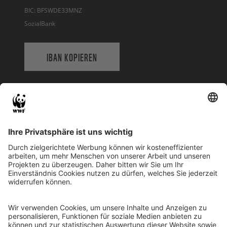
Februar. Sie listet alle Ihre Spenden des
BIC: BFSWDE33MNZ
Vorjahres auf.
SozialBank
IBAN KOPIEREN
QR-CODE FÜR BANKING-APP
WWF Deutschland
Reinhardtstr. 18
10117 Berlin
Tel.: 030-311 777 700
Ihre Spende kann steuerlich geltend gemacht werden
Registriert als Stiftung WWF Deutschland, Senatsverwaltung für
Justiz Berlin, Az: 3416/976/2