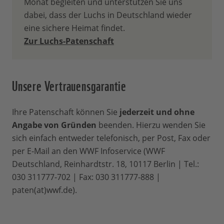
Monat begleiten und unterstützen Sie uns
Ausweitung von Schutzgebieten, 3.
dabei, dass der Luchs in Deutschland wieder
ermöglicht sie, Wilderei effektiv zu
eine sichere Heimat findet.
bekämpfen, 4. stärkt sie die
Zur Luchs-Patenschaft
Umweltbildung, 5. hilft sie dabei,
Wildhüter auszubilden. Mit 30 % Ihres
Beitrags unterstützen Sie auch unsere
Unsere Vertrauensgarantie
weltweite Arbeit für den Natur- und
Umweltschutz - immer dort, wo unsere
Ihre Patenschaft können Sie
Hilfe am dringendsten gebraucht wird.
jederzeit und ohne
Angabe von Gründen
beenden. Hierzu wenden Sie
Wie lange läuft eine
sich einfach entweder telefonisch, per Post, Fax oder
Patenschaft?
per E-Mail an den WWF Infoservice (WWF
Deutschland, Reinhardtstr. 18, 10117 Berlin | Tel.:
030 311777-702 | Fax: 030 311777-888 |
Grundsätzlich gibt es keine
paten(at)wwf.de).
Mindestlaufzeit. Jederzeit können Sie Ihre
Patenschaft beenden. Wir hoffen