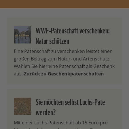
Geschenk. Zum anderen erhalten Sie mit
wachsendem Beitrag auch zusätzliche,
exklusive Infos aus den Projekten Ihrer
WWF-Patenschaft verschenken:
Patenschaft.
Natur schützen
Wie viel von meinem
Patenbeitrag wird direkt für
Eine Patenschaft zu verschenken leistet einen
großen Beitrag zum Natur- und Artenschutz.
meine Patenschaft verwendet?
Wählen Sie hier eine Patenschaft als Geschenk
aus.
Zurück zu Geschenkpatenschaften
70 % Ihres Patenbeitrags wird
unmittelbar und direkt zum Schutz der
von Ihnen ausgewählten, bedrohten
Sie möchten selbst Luchs-Pate
Tierart und ihres Lebensraumes
werden?
eingesetzt. Dabei hilft Ihre Patenschaft
gleich fünffach: 1. trägt sie zum Schutz
Mit einer Luchs-Patenschaft ab 15 Euro pro
von Lebensräumen bei, 2. hilft sie bei der