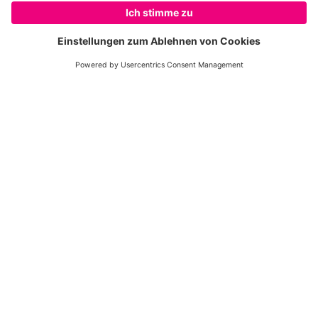
mit, dass Schutzgebiete entstehen, Ranger über
diese wachen und Menschen lernen, behutsam mit
der Natur umzugehen.
So einfach werden Sie Pate!