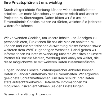
© Adriano Gambarini / WWF Living Amazon Initiative /
WWF-Brazil
Dank regelmäßiger Infos in Form von
Berichten,
Videos oder Fotogalerien
erhalten Sie spannende
und exklusive Einblicke in unsere Arbeit vor Ort. So
erleben Sie mit, was Sie mit Ihrer Spende bewegen
und verändern können. Mit unserem beliebten
Tischkalender
haben Sie jeden Monat Ihr
Lieblingstier direkt vor Augen. Wir freuen uns
darüber, dass unsere Paten in einer Befragung
diese Patenbetreuung mit der
Note 1,6 („sehr gut“)
bewertet haben. Die Natur braucht Paten! Helfen Sie