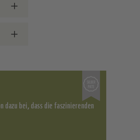
WF.
ichen
t und
chaft
 dem
n – und
 dazu bei, dass die faszinierenden
 als
m Jahr
Jahr*