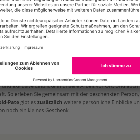
on bereits eine Freude zu machen bevor das Begrüßungspake
vorab eine
Geschenkurkunde zum Ausdrucken oder Vers
schaft verschenken Sie ein Abenteuer 
t erhält die von Ihnen beschenkte Person in Form von Beric
und exklusive Einblicke in unsere Arbeit vor Ort. Und auch 
ft. So erleben Sie gemeinsam mit der beschenkten Person, 
old-Pate
gibt es
zusätzlich
weitere persönliche Einblicke un
on noch ein kleines Geschenk.