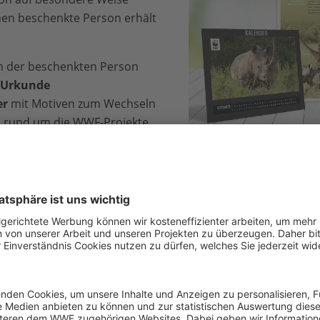
nen beschenkte Person erhält
n der beschenkten Person
-Urkunde
er
mit Motiven zum Wechseln
s rund um die WWF-Projekte
schaft
Begrüßungspaket Nashorn
ld-Pate
freut sich die
usätzlich noch über ein Plüschtier.
 auf die Geschenkpatenschaft abgestimmt. Viel Spaß beim 
nk
nicht selbst überreichen
und wünschen sich, dass wir d
zu der beschenkten Person schicken? Auch das geht! Geben 
chenkpaket senden Sie bitte an …“ einfach „direkt an den
lich über den Versand, sobald wir das Geschenk in Ihrem Na