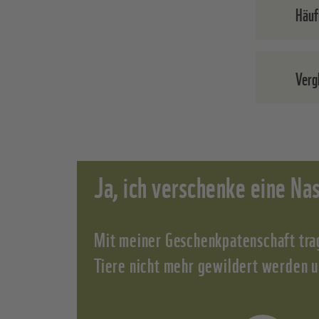
Häuf
Was 
Verg
Als Pa
Dank I
Sie ei
weltwe
monat
Laufen
Ja, ich verschenke eine Na
Plüsch
erlebe
Tisch
Wie v
Samme
Mit meiner Geschenkpatenschaft trag
Persö
Tiere nicht mehr gewildert werden u
Infopo
Eine P
WWF-M
Silber
monatl
Exklus
monatl