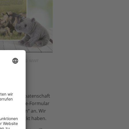
-Patenschaft © WWF
Verschenken!
ie Geschenkpatenschaft
Sie im Online-Formular
 Beschenkten“ an. Wir
men verschickt haben.