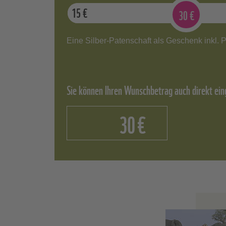
News p
15
€
30
€
vierte
Video
Was i
Jährl
Eine Silber-Patenschaft als Geschenk inkl. P
Jederz
Gold
* Wolf-
Sie können Ihren Wunschbetrag auch direkt ein
Neben 
zum ei
€
Paten 
andere
exklus
Wie v
Pate
70 % I
von Ih