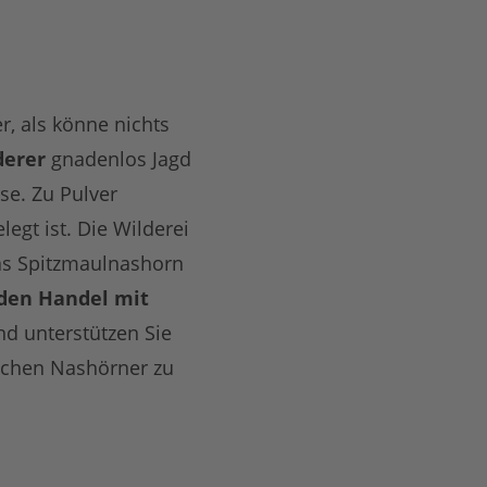
, als könne nichts
derer
gnadenlos Jagd
se. Zu Pulver
egt ist. Die Wilderei
Das Spitzmaulnashorn
 den Handel mit
d unterstützen Sie
schen Nashörner zu