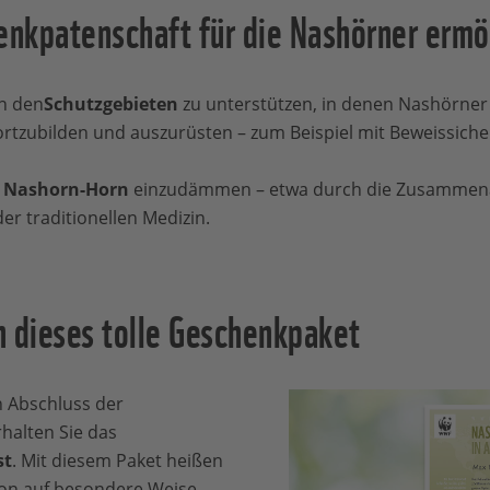
enkpatenschaft für die Nashörner ermö
in den
Schutzgebieten
zu unterstützen, in denen Nashörner
ortzubilden und auszurüsten – zum Beispiel mit Beweissich
h
Nashorn-Horn
einzudämmen – etwa durch die Zusammenar
er traditionellen Medizin.
n dieses tolle Geschenkpaket
 Abschluss der
halten Sie das
st
. Mit diesem Paket heißen
son auf besondere Weise