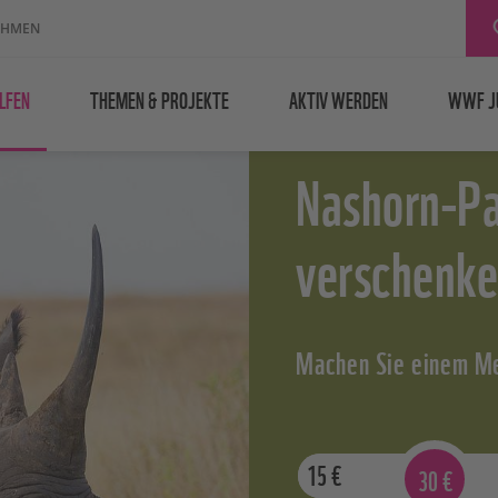
EHMEN
LFEN
THEMEN & PROJEKTE
AKTIV WERDEN
WWF J
Nashorn-Pa
verschenk
Machen Sie einem Me
15
€
30
€