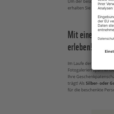
Um der beschenkten Pers
erhalten Sie außerdem 
Mit einer Paten
erleben!
Im Laufe der Patenschaf
Fotogalerien spannende 
Ihre Geschenkpatenscha
trägt! Als
Silber- oder G
für die beschenkte Pers