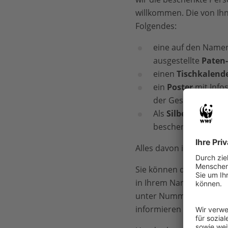
willkommen. Die von Ih
Folgendes:
eine auf den Name
ausgestellte
Paten
einen
Tischkalend
ein
Poster
mit Info
der Geschenkpaten
Als
Silber- oder Go
beschenkte Person z
Alles davon ist passend
Sie können das Gesche
in Ihrem Namen direkt 
unter Nummer 6 „Das Ges
informieren Sie schrift