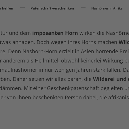
 helfen
Patenschaft verschenken
Nashörner in Afrika
tatur und dem
imposanten Horn
wirken die Nashörner
twas anhaben. Doch wegen ihres Horns machen
Wil
iere. Denn Nashorn-Horn erzielt in Asien horrende Prei
r anderem als Heilmittel, obwohl keinerlei Wirkung bel
itmaulnashörner in nur wenigen Jahren stark fallen. 
ben. Daher setzen wir alles daran, die
Wilderei und
dämmen. Mit einer Geschenkpatenschaft begleiten un
r von Ihnen beschenkten Person dabei, die afrikani