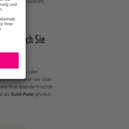
t bei ihr eintrifft,
enden
.
– das auch Sie
hten, Videos oder
Sie informieren wir über
wie Ihre Spende Früchte
d als
Gold-Pate
jährlich