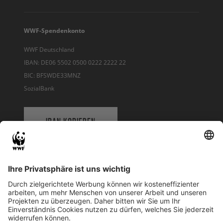
WWF-Spendenkonto
WWF Deutschland
IBAN: DE06 5502 0500 0222 2222 22
BIC: BFSWDE33MNZ
SozialBank
IBAN KOPIEREN
QR-CODE FÜR BANKING-APP
WWF Deutschland
Reinhardtstr. 18
10117 Berlin