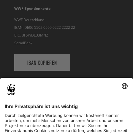
WWF-Spendenkonto
WWF Deutschland
IBAN: DE06 5502 0500 0222 2222 22
BIC: BFSWDE33MNZ
SozialBank
IBAN KOPIEREN
QR-CODE FÜR BANKING-APP
WWF Deutschland
Reinhardtstr. 18
10117 Berlin
Tel.: 030-311 777 700