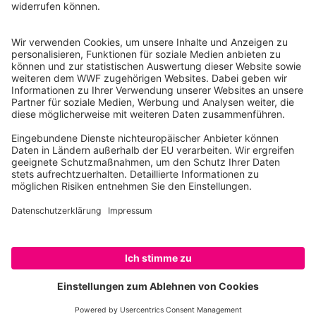
Ihre Spende kann steuerlich geltend gemacht werden
Registriert als Stiftung WWF Deutschland, Senatsverwaltung für
Justiz Berlin, Az: 3416/976/2
Umsatzsteuer-Identifikationsnummer: DE 114236103
Freistellungsbescheid: Als gemeinnützige Körperschaft befreit
von der Körperschaftssteuer gem. §5 I 9 KStg. unter der
Steuernummer 27/641/09321
© WWF Deutschland 2026