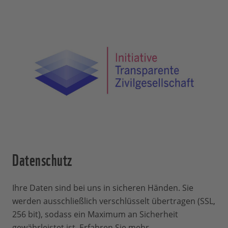
Verfügung. Nutzen Sie zum Ausdruck der
einer Übersicht der Urkunden zum
Urkunde bitte wenn möglich Recycling-
herunterladen. Sollten Sie auch diese
Papier.
nicht mehr finden: Schreiben Sie uns
einfach mit der Angabe der bestellten
Urkunde, wir senden Ihnen das PDF oder
den Link dazu per E-Mail zu:
Mitgliederservice
.
Datenschutz
Ihre Daten sind bei uns in sicheren Händen. Sie
werden ausschließlich verschlüsselt übertragen (SSL,
256 bit), sodass ein Maximum an Sicherheit
gewährleistet ist.
Erfahren Sie mehr