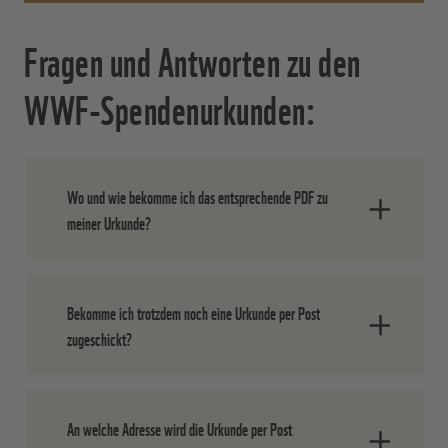
Fragen und Antworten zu den
WWF-Spendenurkunden:
Wo und wie bekomme ich das entsprechende PDF zu
meiner Urkunde?
Sie erhalten den Link zu Ihrer Urkunde auf
Bekomme ich trotzdem noch eine Urkunde per Post
der „Dankeseite“ nach dem Abschluss der
zugeschickt?
Bestellung. Aus technischen Gründen
sind dort alle Urkunden aufgelistet.
Speichern Sie einfach nur die Urkunde,
Ja, wir versenden die Urkunden auf
die Sie erworben haben.
An welche Adresse wird die Urkunde per Post
bestem (und natürlich