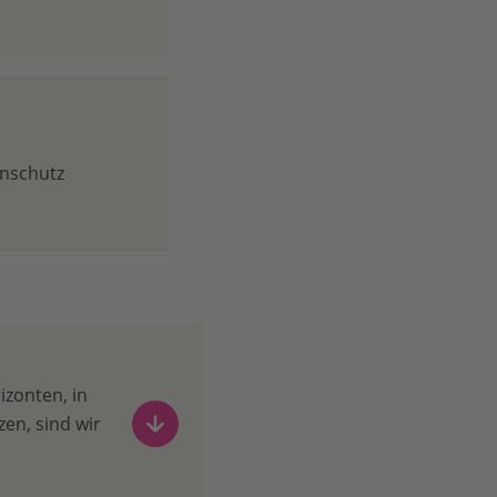
enschutz
zonten, in
en, sind wir