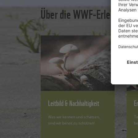
Über die WWF-Erlebnistou
Leitbild & Nachhaltigkeit
E
Was wir kennen und schätzen,
Te
sind wir bereit zu schützen!
be