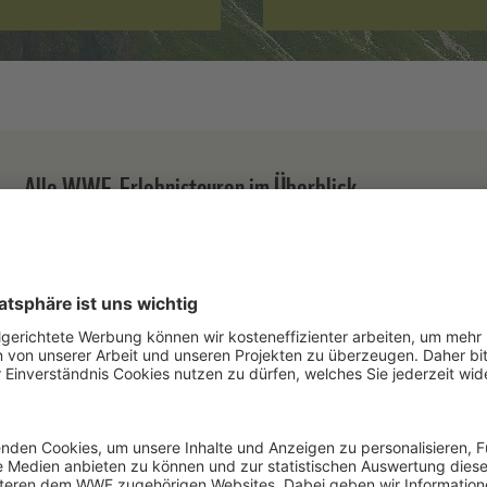
Alle WWF-Erlebnistouren im Überblick
Finden Sie die für Sie passende Tour.