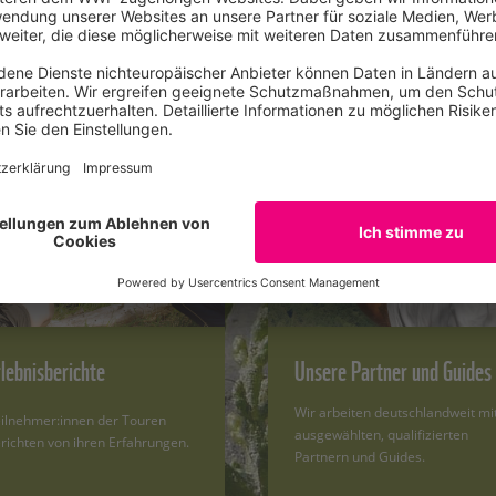
ren
rlebnisberichte
Unsere Partner und Guides
Wir arbeiten deutschlandweit mi
ilnehmer:innen der Touren
ausgewählten, qualifizierten
richten von ihren Erfahrungen.
Partnern und Guides.