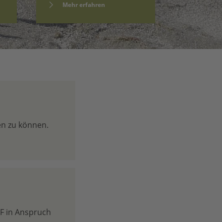
Mehr erfahren
Mehr e
n zu können.
F in Anspruch