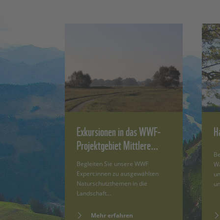
Exkursionen in das WWF-
H
Projektgebiet Mittlere…
Be
Begleiten Sie unsere WWF
Wa
Expert:innen zu ausgewählten
un
Naturschutzthemen in die
u
Landschaft…
Mehr erfahren