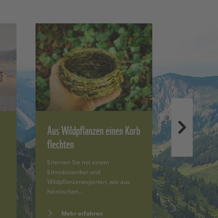
Aus Wildpflanzen einen Korb
Der Darß: 
flechten
Küstenlan
Erlernen Sie mit einem
Begleiten Si
Ethnobotaniker und
Landschaftsf
Wildpflanzenexperten, wie aus
Hagemann au
heimischen…
achtstündig
Mehr erfahren
Mehr e