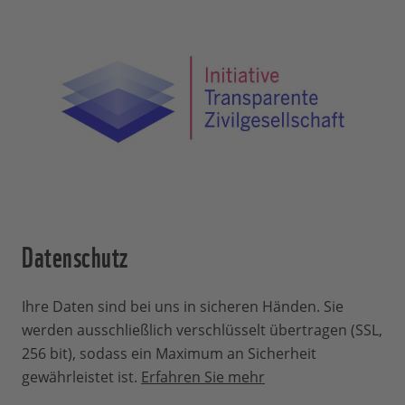
herunterladen. Sollten Sie auch diese
Papier.
nicht mehr finden: Schreiben Sie uns
einfach mit der Angabe der bestellten
Urkunde, wir senden Ihnen das PDF oder
den Link dazu per E-Mail zu:
Mitgliederservice
.
Datenschutz
Ihre Daten sind bei uns in sicheren Händen. Sie
werden ausschließlich verschlüsselt übertragen (SSL,
256 bit), sodass ein Maximum an Sicherheit
gewährleistet ist.
Erfahren Sie mehr