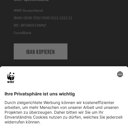
WWF Deutschland
IBAN: DE06 5502 0500 0222 2222 22
BIC: BFSWDE33MNZ
SozialBank
IBAN KOPIEREN
QR-CODE FÜR BANKING-APP
WWF Deutschland
Reinhardtstr. 18
10117 Berlin
Tel.: 030-311 777 700
Ihre Spende kann steuerlich geltend gemacht werden