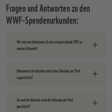
Fragen und Antworten zu den
WWF-Spendenurkunden:
Wo und wie bekomme ich das entsprechende PDF zu
meiner Urkunde?
Sie erhalten den Link zu Ihrer Urkunde auf
Bekomme ich trotzdem noch eine Urkunde per Post
der „Dankeseite“ nach dem Abschluss der
zugeschickt?
Bestellung. Aus technischen Gründen
sind dort alle Urkunden aufgelistet.
Speichern Sie einfach nur die Urkunde,
Ja, wir versenden die Urkunden auf
die Sie erworben haben.
An welche Adresse wird die Urkunde per Post
bestem (und natürlich
geschickt?
umweltfreundlichem) Papier an die