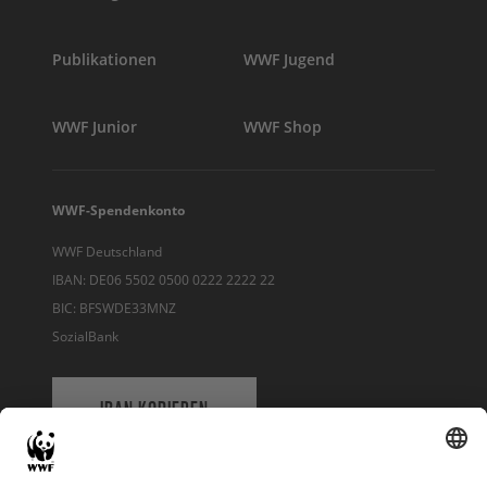
Publikationen
WWF Jugend
WWF Junior
WWF Shop
WWF-Spendenkonto
WWF Deutschland
IBAN: DE06 5502 0500 0222 2222 22
BIC: BFSWDE33MNZ
SozialBank
IBAN KOPIEREN