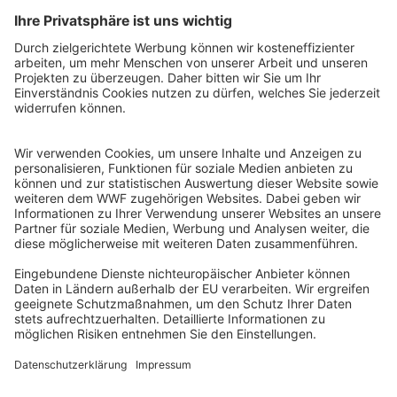
QR-CODE FÜR BANKING-APP
WWF Deutschland
Reinhardtstr. 18
10117 Berlin
Tel.: 030-311 777 700
Ihre Spende kann steuerlich geltend gemacht werden
Registriert als Stiftung WWF Deutschland, Senatsverwaltung für
Justiz Berlin, Az: 3416/976/2
Umsatzsteuer-Identifikationsnummer: DE 114236103
Freistellungsbescheid: Als gemeinnützige Körperschaft befreit
von der Körperschaftssteuer gem. §5 I 9 KStg. unter der
Steuernummer 27/641/09321
© WWF Deutschland 2026