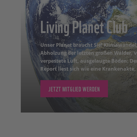
Living Planet Club
Unser Planet braucht Sie! Klimawandel
Abholzung der letzten großen Wälder, 
verpestete Luft, ausgelaugte Böden: De
Report liest sich wie eine Krankenakte.
JETZT MITGLIED WERDEN