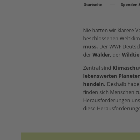
Startseite
Spenden &
Nie hatten wir klarere 
beschlossenen Weltklim
muss.
Der WWF Deutsch
der
Wälder
, der
Wildtie
Zentral sind
Klimaschu
lebenswerten Planeten 
handeln.
Deshalb habe
finden sich Menschen zu
Herausforderungen unse
diese Herausforderung