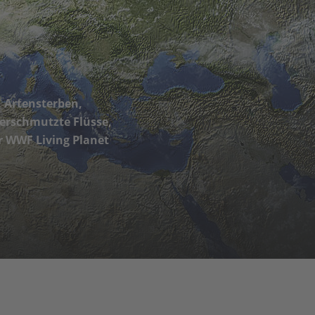
, Artensterben,
verschmutzte Flüsse,
r WWF Living Planet