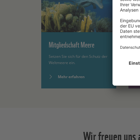
Mitgliedschaft Meere
M
Setzen Sie sich für den Schutz der
En
Weltmeere ein.
Kl
Mehr erfahren
Wir freuen uns 