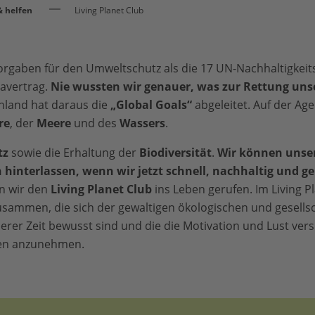
 helfen
Living Planet Club
Vorgaben für den Umweltschutz als die 17 UN-Nachhaltigkeits
avertrag.
Nie wussten wir genauer, was zur Rettung uns
land hat daraus die
„Global Goals“
abgeleitet. Auf der Ag
re
, der
Meere
und des
Wassers
.
tz
sowie die Erhaltung der
Biodiversität
.
Wir können unse
hinterlassen, wenn wir jetzt schnell, nachhaltig und g
n wir den
Living Planet Club
ins Leben gerufen. Im Living 
sammen, die sich der gewaltigen ökologischen und gesellsc
rer Zeit bewusst sind und die die Motivation und Lust ve
en anzunehmen.