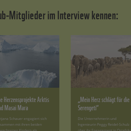
lub-Mitglieder im Interview kennen:
ie Herzensprojekte Arktis
„Mein Herz schlägt für die
nd Masai Mara
Serengeti“
tjana Schauer engagiert sich
Die Unternehmerin und
sammen mit ihren beiden
Ingenieurin Peggy Reidel-Schulz
wachsenen Kindern als…
über ihr Engagement in Ostafrik