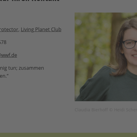
rotector
,
Living Planet Club
578
@wwf.de
wenig tun; zusammen
en.“
Claudia Bierhoff © Heidi Sch