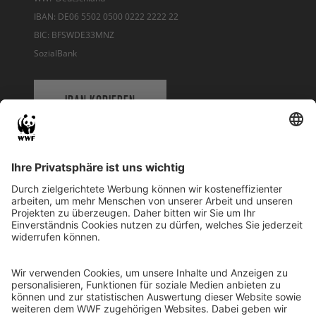
IBAN: DE06 5502 0500 0222 2222 22
BIC: BFSWDE33MNZ
SozialBank
IBAN KOPIEREN
QR-CODE FÜR BANKING-APP
WWF Deutschland
Reinhardtstr. 18
10117 Berlin
Tel.: 030-311 777 700
Ihre Spende kann steuerlich geltend gemacht werden
Registriert als Stiftung WWF Deutschland, Senatsverwaltung für