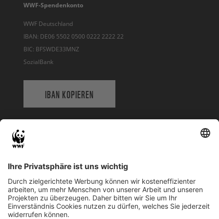
WWF-Spendenkonto
WWF Deutschland
IBAN: DE06 5502 0500 0222 2222 22
BIC: BFSWDE33MNZ
SozialBank
IBAN KOPIEREN
QR-CODE FÜR BANKING-APP
WWF Deutschland
Reinhardtstr. 18
10117 Berlin
Tel.: 030-311 777 700