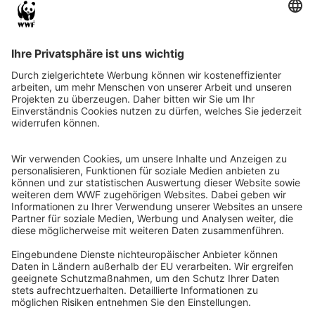
QR-CODE FÜR BANKING-APP
WWF Deutschland
Reinhardtstr. 18
10117 Berlin
Tel.: 030-311 777 700
Ihre Spende kann steuerlich geltend gemacht werden
Registriert als Stiftung WWF Deutschland, Senatsverwaltung für
Justiz Berlin, Az: 3416/976/2
Umsatzsteuer-Identifikationsnummer: DE 114236103
Freistellungsbescheid: Als gemeinnützige Körperschaft befreit
von der Körperschaftssteuer gem. §5 I 9 KStg. unter der
Steuernummer 27/641/09321
© WWF Deutschland 2026