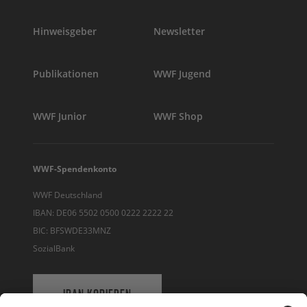
Hinweisgeber
Newsletter
Publikationen
WWF Jugend
WWF Junior
WWF Shop
WWF-Spendenkonto
WWF Deutschland
IBAN: DE06 5502 0500 0222 2222 22
BIC: BFSWDE33MNZ
SozialBank
IBAN KOPIEREN