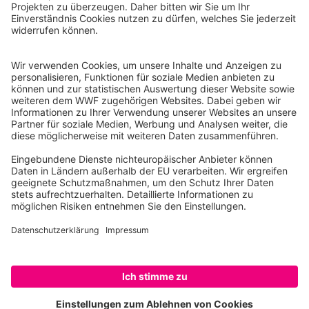
WWF Deutschland
Reinhardtstr. 18
10117 Berlin
Tel.: 030-311 777 700
Ihre Spende kann steuerlich geltend gemacht werden
Registriert als Stiftung WWF Deutschland, Senatsverwaltung für
Justiz Berlin, Az: 3416/976/2
Umsatzsteuer-Identifikationsnummer: DE 114236103
Freistellungsbescheid: Als gemeinnützige Körperschaft befreit
von der Körperschaftssteuer gem. §5 I 9 KStg. unter der
Steuernummer 27/641/09321
© WWF Deutschland 2026