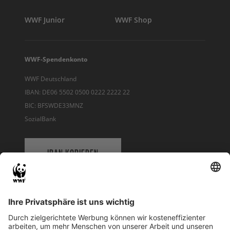
WWF Junior
WWF Shop
WWF-Spendenkonto
WWF Deutschland
IBAN: DE06 5502 0500 0222 2222 22
BIC: BFSWDE33MNZ
SozialBank
IBAN KOPIEREN
QR-CODE FÜR BANKING-APP