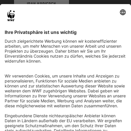
IBAN KOPIEREN
QR-CODE FÜR BANKING-APP
WWF Deutschland
Reinhardtstr. 18
10117 Berlin
Tel.: 030-311 777 700
Ihre Spende kann steuerlich geltend gemacht werden
Registriert als Stiftung WWF Deutschland, Senatsverwaltung für
Justiz Berlin, Az: 3416/976/2
Umsatzsteuer-Identifikationsnummer: DE 114236103
Freistellungsbescheid: Als gemeinnützige Körperschaft befreit
von der Körperschaftssteuer gem. §5 I 9 KStg. unter der
Steuernummer 27/641/09321