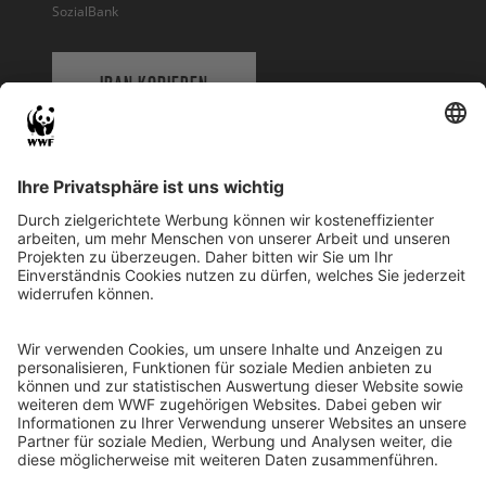
SozialBank
IBAN KOPIEREN
QR-CODE FÜR BANKING-APP
WWF Deutschland
Reinhardtstr. 18
10117 Berlin
Tel.: 030-311 777 700
Ihre Spende kann steuerlich geltend gemacht werden
Registriert als Stiftung WWF Deutschland, Senatsverwaltung für
Justiz Berlin, Az: 3416/976/2
Umsatzsteuer-Identifikationsnummer: DE 114236103