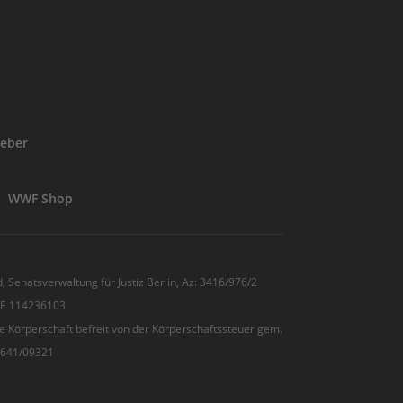
eber
WWF Shop
, Senatsverwaltung für Justiz Berlin, Az: 3416/976/2
 DE 114236103
e Körperschaft befreit von der Körperschaftssteuer gem.
7/641/09321