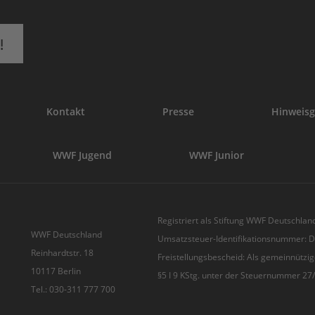
!
Kontakt
Presse
Hinweisg
WWF Jugend
WWF Junior
Registriert als Stiftung WWF Deutschland
WWF Deutschland
Umsatzsteuer-Identifikationsnummer:
Reinhardtstr. 18
Freistellungsbescheid: Als gemeinnützig
10117 Berlin
§5 I 9 KStg. unter der Steuernummer 2
Tel.: 030-311 777 700