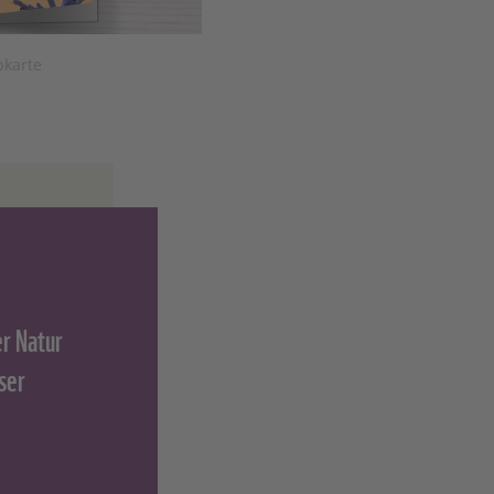
pkarte
r Natur
ser