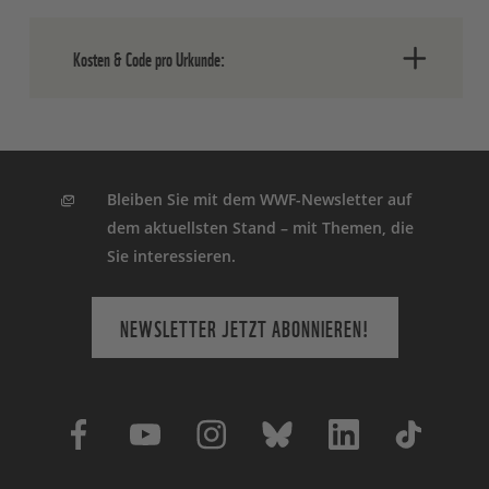
Kosten & Code pro Urkunde:
Urkunde:
Preis:
Code:
Regenwald:
25 €
03XXXI0814
Klima:
25 €
99ISAI0801
Bleiben Sie mit dem WWF-Newsletter auf
Ozean:
25 €
99ISAI0802
dem aktuellsten Stand – mit Themen, die
Leoparden:
40 €
06XXXI0810
Sie interessieren.
Löwe:
40 €
15XXXI0809
Amazonas:
25 €
13XXXI0811
NEWSLETTER JETZT ABONNIEREN!
Orang-Utan:
40 €
12XXXI0805
Eisbär:
40 €
09XXXI0810
Tiger:
40 €
05XXXI0812
Elefant:
40 €
TR00005707