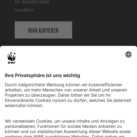
BIC: BFSWDE33MNZ
SozialBank
IBAN KOPIEREN
QR-CODE FÜR BANKING-APP
WWF Deutschland
Reinhardtstr. 18
10117 Berlin
Tel.: 030-311 777 700
Ihre Spende kann steuerlich geltend gemacht werden
Registriert als Stiftung WWF Deutschland, Senatsverwaltung für
Justiz Berlin, Az: 3416/976/2
Umsatzsteuer-Identifikationsnummer: DE 114236103