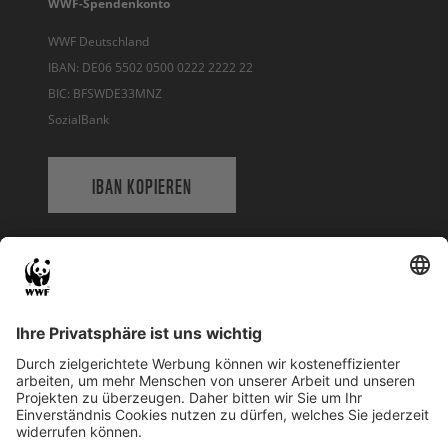
WWF-Spendenkonto
WWF Deutschland
IBAN: DE06 5502 0500 0222 2222 22
BIC: BFSWDE33MNZ
SozialBank
IBAN KOPIEREN
QR-CODE FÜR BANKING-APP
WWF Deutschland
Reinhardtstr. 18
10117 Berlin
Tel.: 030-311 777 700
Ihre Spende kann steuerlich geltend gemacht werden