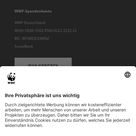
WWF-Spendenkonto
WWF Deutschland
IBAN: DE06 5502 0500 0222 2222 22
BIC: BFSWDE33MNZ
SozialBank
IBAN KOPIEREN
QR-CODE FÜR BANKING-APP
WWF Deutschland
Reinhardtstr. 18
10117 Berlin