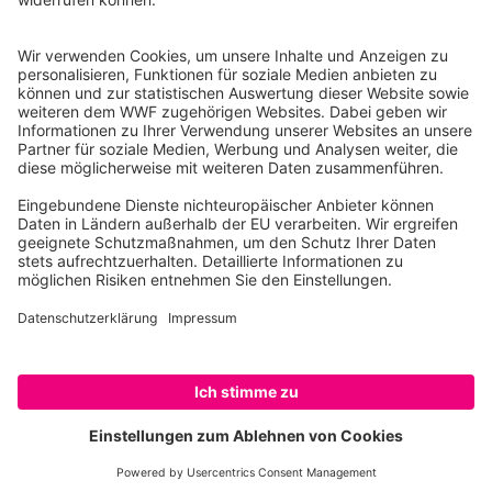
10117 Berlin
Tel.: 030-311 777 700
Ihre Spende kann steuerlich geltend gemacht werden
Registriert als Stiftung WWF Deutschland, Senatsverwaltung für
Justiz Berlin, Az: 3416/976/2
Umsatzsteuer-Identifikationsnummer: DE 114236103
Freistellungsbescheid: Als gemeinnützige Körperschaft befreit
von der Körperschaftssteuer gem. §5 I 9 KStg. unter der
Steuernummer 27/641/09321
© WWF Deutschland 2026
„GLOBAL PROTECTOR“ WERDEN