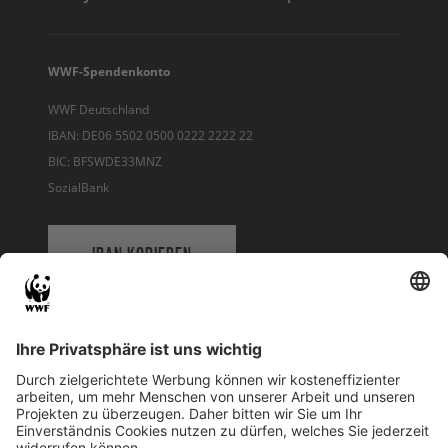
WWF-Spendenkonto
WWF Deutschland
IBAN: DE06 5502 0500 0222 2222 22
BIC: BFSWDE33MNZ
SozialBank
IBAN KOPIEREN
QR-CODE FÜR BANKING-APP
WWF Deutschland
Reinhardtstr. 18