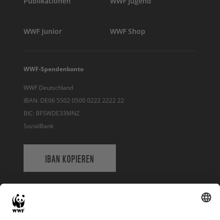
Publikationen
WWF Jugend
WWF Junior
WWF Shop
WWF-Spendenkonto
WWF Deutschland
IBAN: DE06 5502 0500 0222 2222 22
BIC: BFSWDE33MNZ
SozialBank
IBAN KOPIEREN
QR-CODE FÜR BANKING-APP