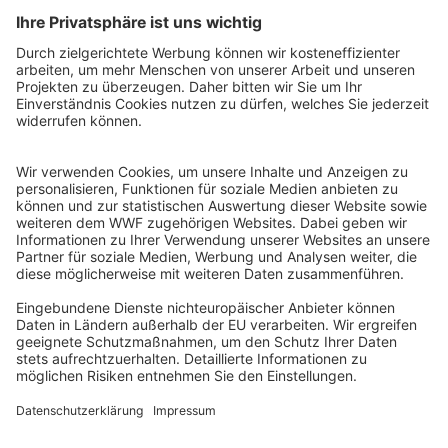
WWF Deutschland
Reinhardtstr. 18
10117 Berlin
Tel.: 030-311 777 700
Ihre Spende kann steuerlich geltend gemacht werden
Registriert als Stiftung WWF Deutschland, Senatsverwaltung für
Justiz Berlin, Az: 3416/976/2
Umsatzsteuer-Identifikationsnummer: DE 114236103
Freistellungsbescheid: Als gemeinnützige Körperschaft befreit
von der Körperschaftssteuer gem. §5 I 9 KStg. unter der
Steuernummer 27/641/09321
© WWF Deutschland 2026